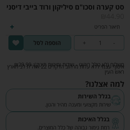
סט קערה וסכו"ם סיליקון ורוד בייבי דיסני
₪
44.90
תיאור הפריט
-
+
הוספה לסל
משלוח (לא כולל ריהוט - שידות ומיטות תינוק):
29.99
₪
איסוף עצמי ללא עלות מרחוב הדקלים 22 אזה"ת לב הארץ
ראש העין
למה אצלנו?
בגלל השירות
שירות מקצועי ומענה מהיר והגון.
בגלל האיכות
רמת גימור גבוהה של כלל המוצרים.