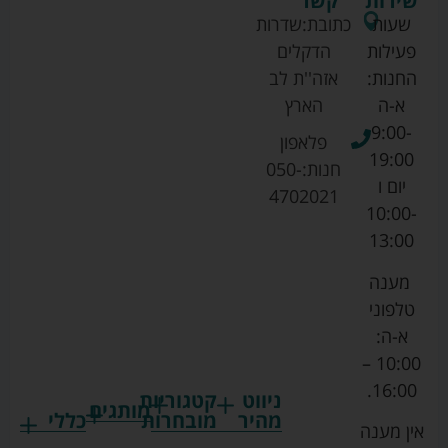
שירות
קשר
שעות
כתובת:
שדרות
פעילות
הדקלים
החנות:
אזה''ת לב
א-ה
הארץ
9:00-
פלאפון
19:00
חנות:
050-
יום ו
4702021
10:00-
13:00
מענה
טלפוני
א-ה:
10:00 –
16:00.
ניווט
קטגוריות
מותגים
מהיר
מובחרות
כללי
אין מענה
גרקו
ביגוד
אמבטיות
תקנון