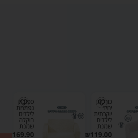
כורסת
ספונת
יחיד
נפתחת
יוקרתית
לילדים
לילדים
בוקלה
שמנת
שמנת
₪
169.90
₪
119.00