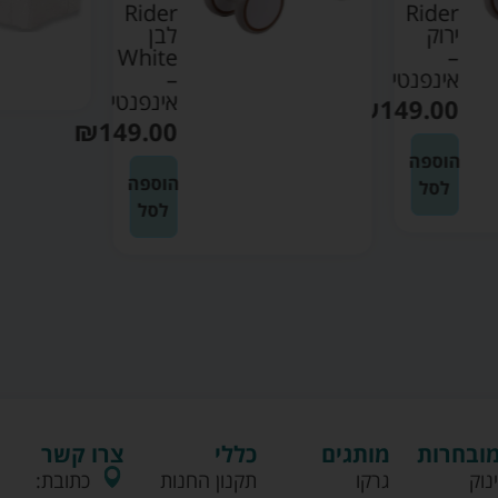
Rider
Rider
ירוק
לבן
White
–
אינפנטי
–
אינפנטי
₪
149.00
₪
149.00
הוספה
הוספה
לסל
לסל
מובחרות
מותגים
כללי
צרו קשר
נוק
גרקו
תקנון החנות
כתובת: