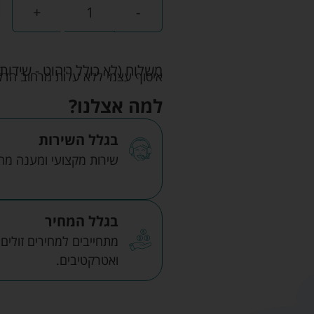
+
-
משלוח (לא כולל ריהוט - שידות 
איסוף עצמי ללא עלות מרחוב הדקלים 22 אזה"ת לב הארץ ר
למה אצלנו?
בגלל השירות
שירות מקצועי ומענה מהיר
בגלל המחיר
מתחייבים למחירים זולים
ואטרקטיבים.