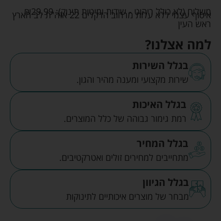
משלוח (לא כולל ריהוט - שידות ומיטות תינוק):
29.99
₪
איסוף עצמי ללא עלות מרחוב הדקלים 22 אזה"ת לב הארץ
ראש העין
למה אצלנו?
בגלל השירות
שירות מקצועי ומענה מהיר והגון.
בגלל האיכות
רמת גימור גבוהה של כלל המוצרים.
בגלל המחיר
מתחייבים למחירים זולים ואטרקטיבים.
בגלל הגיוון
מבחר של מוצרים איכותיים לתינוקות