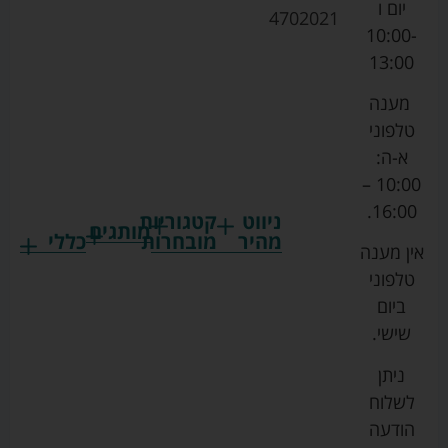
יום ו
4702021
10:00-
13:00
מענה
טלפוני
א-ה:
10:00 –
16:00.
ניווט
קטגוריות
מותגים
מהיר
מובחרות
כללי
אין מענה
גרקו
ביגוד
אמבטיות
תקנון
טלפוני
צ'יקו
לתינוקות
לתינוק
החנות
ביום
ספורט
הנקה
בוסטרים
הצהרת
שישי.
ליין
והאכלה
נגישות
כורסאות
ניתן
סייבקס
רחצה
הנקה
מדיניות
לשלוח
וטיפוח
מיננה
פרטיות
כסאות
הודעה
טקסטיל
אוכל
בייבי
מפת