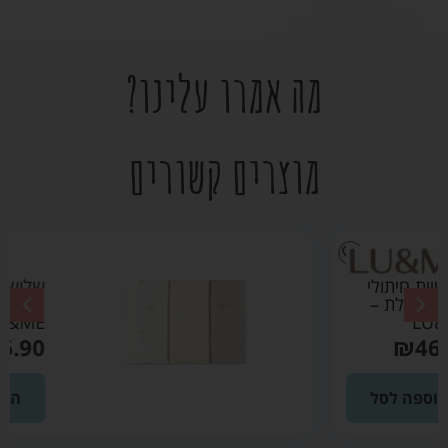
מה אמרו עלינו?
מוצרים קשורים
שלישיית חיתולי
במבוק בז' –
LU&ME
₪
46.90
הוספה לסל