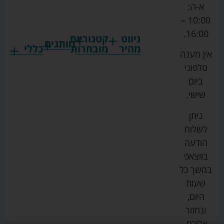
א-ה:
10:00 –
16:00.
ניווט
קטגוריות
מותגים
מהיר
מובחרות
כללי
אין מענה
גרקו
ביגוד
אמבטיות
תקנון
טלפוני
צ'יקו
לתינוקות
לתינוק
החנות
ביום
ספורט
הנקה
בוסטרים
הצהרת
שישי.
ליין
והאכלה
נגישות
כורסאות
ניתן
סייבקס
רחצה
הנקה
מדיניות
לשלוח
וטיפוח
מיננה
פרטיות
כסאות
הודעה
טקסטיל
אוכל
בייבי
מפת
בווצאפ
לתינוק
מישל
אתר
עגלות
במשך כל
טיולונים
לורנס
אודות
ריהוט
שעות
לתינוק
מיטות
מוסטלה
הבלוג
היום,
תינוק
שלנו
ונחזור
משחקים
אוונט
אליכם.