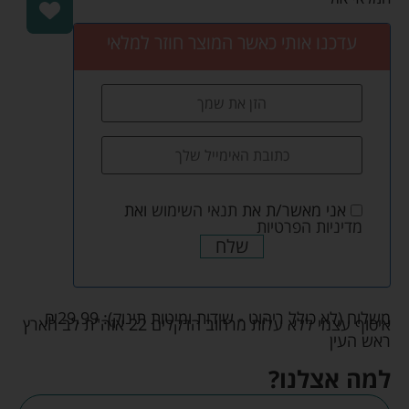
עדכנו אותי כאשר המוצר חוזר למלאי
אני מאשר/ת את
תנאי השימוש
ואת
מדיניות הפרטיות
שלח
משלוח (לא כולל ריהוט - שידות ומיטות תינוק):
29.99
₪
איסוף עצמי ללא עלות מרחוב הדקלים 22 אזה"ת לב הארץ
ראש העין
למה אצלנו?