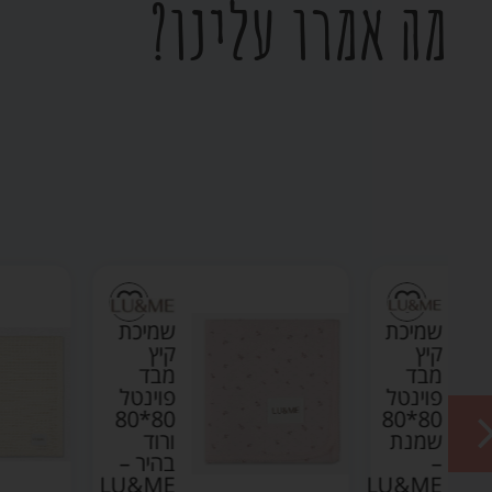
מה אמרו עלינו?
ת
שמיכת
קיץ
מבד
ל
פוינטל
80*80
80*8
ת
ורוד
בהיר –
LU&ME
LU