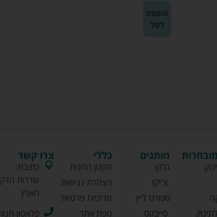
הוספה
לסל
מובחרות
מותגים
כללי
צרו קשר
נוק
גרקו
תקנון החנות
כתובת:
שדרות הדקל
צ'יקו
הצהרת נגישות
הארץ
ה
ספורט ליין
מדיניות פרטיות
תינוק
סייבקס
מפת אתר
פלאפון חנות