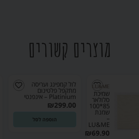
מוצרים קשורים
לול קמפינג ועריסה
מתקפל פלטינום
שמיכת
Platinium – אינפנטי
סלולאר
₪
299.00
85*100
שמנת
–
הוספה לסל
LU&ME
₪
69.90