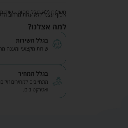
משלוח (לא כולל ריהוט - שידות 
איסוף עצמי ללא עלות מרחוב הדקלים 22 אזה"ת לב הארץ ר
למה אצלנו?
בגלל השירות
שירות מקצועי ומענה מהיר
בגלל המחיר
מתחייבים למחירים זולים
ואטרקטיבים.