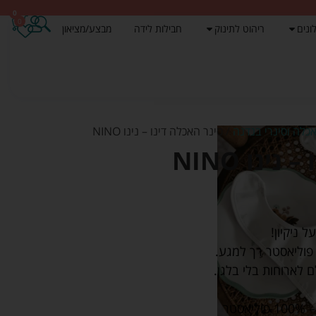
0
0
ונים
ריהוט לתינוק
חבילות לידה
מבצע/מציאון
אכלה וסינרי בנדנה
/ סינר האכלה דינו – נינו NINO
ינו NINO
 ניקיון!
 לארוחות בלי בלגן.