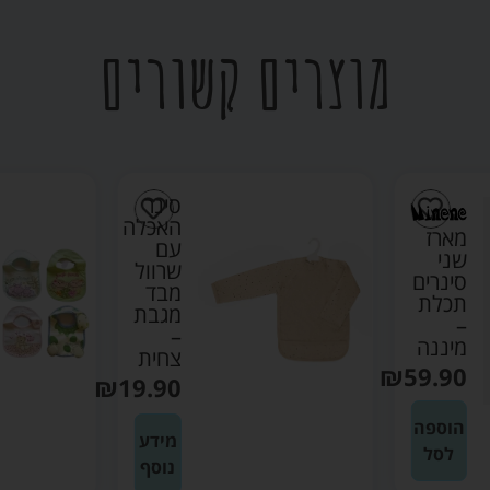
מוצרים קשורים
סינר
האכלה
מארז
עם
שני
שרוול
סינרים
מבד
תכלת
מגבת
–
–
מיננה
צחית
₪
59.90
₪
19.90
הוספה
מידע
לסל
נוסף