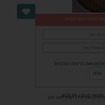
שר המוצר חוזר למלאי
שימוש
ואת
מדיניות הפרטיות
שלח
ומיטות תינוק):
29.99
₪
אש העין