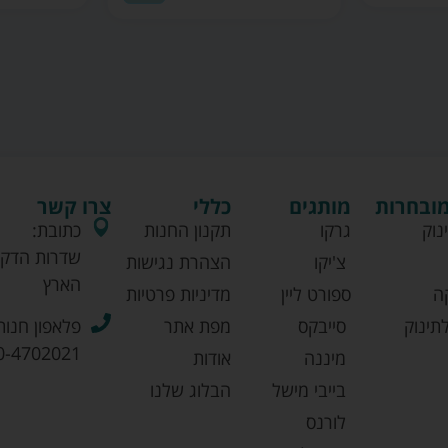
מובחרות
מותגים
כללי
צרו קשר
נוק
גרקו
תקנון החנות
כתובת:
שדרות הדקל
צ'יקו
הצהרת נגישות
הארץ
ה
ספורט ליין
מדיניות פרטיות
תינוק
סייבקס
מפת אתר
פלאפון חנות
0-4702021
מיננה
אודות
בייבי מישל
הבלוג שלנו
לורנס