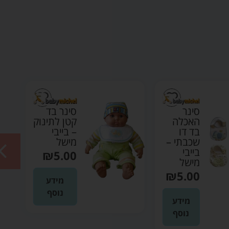
סינר
סינר בד
האכלה
קטן לתינוק
בד דו
– בייבי
שכבתי –
מישל
בייבי
₪
5.00
מישל
₪
5.00
מידע
נוסף
מידע
נוסף