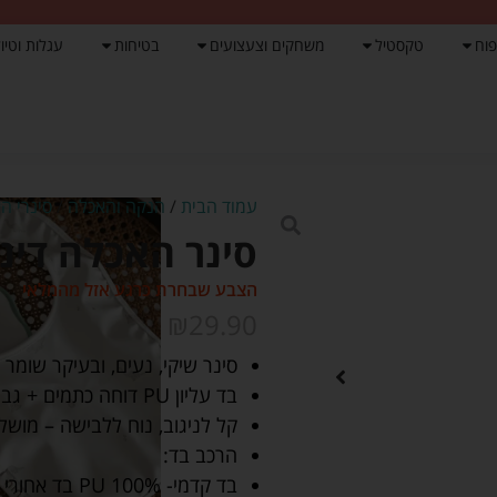
פוח
טקסטיל
משחקים וצעצועים
בטיחות
עגלות וטיול
עמוד הבית
/
הנקה והאכלה
/
סינרי ה
סינר האכלה דינו – נ
הצבע שבחרת כרגע אזל מהמלאי
₪
29.90
סינר שיקי, נעים, ובעיקר שומר על
בד עליון PU דוחה כתמים + גב פוליאסטר רך למגע.
קל לניגוב, נוח ללבישה – מושלם
הרכב בד:
בד קדמי- 100% PU בד אחורי – 100% פוליאסטר