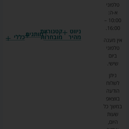
טלפוני
א-ה:
10:00 –
16:00.
ניווט
קטגוריות
מותגים
מהיר
מובחרות
כללי
אין מענה
גרקו
ביגוד
אמבטיות
תקנון
טלפוני
צ'יקו
לתינוקות
לתינוק
החנות
ביום
ספורט
הנקה
בוסטרים
הצהרת
שישי.
ליין
והאכלה
נגישות
כורסאות
ניתן
סייבקס
רחצה
הנקה
מדיניות
לשלוח
וטיפוח
מיננה
פרטיות
כסאות
הודעה
טקסטיל
אוכל
בייבי
מפת
בווצאפ
לתינוק
מישל
אתר
עגלות
במשך כל
טיולונים
לורנס
אודות
ריהוט
שעות
לתינוק
מיטות
מוסטלה
הבלוג
היום,
תינוק
שלנו