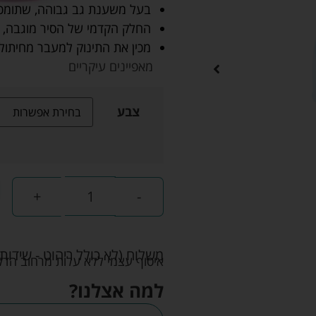
בעל משענת גב גבוהה, שתומכת
החלק הקדמי של הסיר מוגבה, 
מכין את התינוק למעבר מחיתול
מאפיינים עיקריים
צבע
+
-
משלוח (לא כולל ריהוט - שידות 
איסוף עצמי ללא עלות מרחוב הדקלים 22 אזה"ת לב הארץ ר
למה אצלנו?