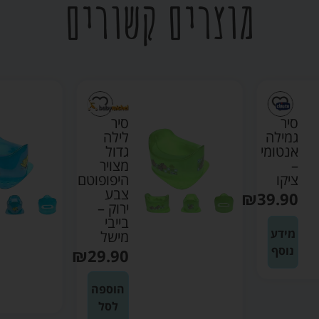
מוצרים קשורים
סיר
סיר
גמילה
לילה
אנטומי
גדול
–
מצויר
ציקו
היפופוטם
צבע
₪
39.90
ירוק –
בייבי
מידע
מישל
נוסף
₪
29.90
הוספה
לסל