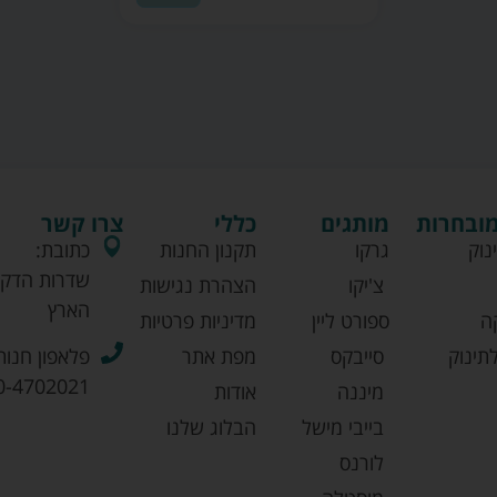
מובחרות
מותגים
כללי
צרו קשר
נוק
גרקו
תקנון החנות
כתובת:
שדרות הדקל
צ'יקו
הצהרת נגישות
הארץ
ה
ספורט ליין
מדיניות פרטיות
תינוק
סייבקס
מפת אתר
פלאפון חנות
0-4702021
מיננה
אודות
בייבי מישל
הבלוג שלנו
לורנס