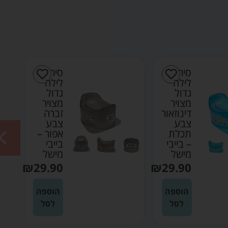
סיר
סיר
לילה
לילה
גדול
גדול
מצויר
מצויר
דינוזאור
זברה
צבע
צבע
תכלת
אפור –
– בייבי
בייבי
מישל
מישל
₪
29.90
₪
29.90
הוספה
הוספה
לסל
לסל