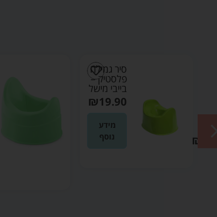
ון
סיר גמילה
ה
פלסטיק –
לה
בייבי מישל
₪
19.90
מידע
נטי
נוסף
₪
69
ה