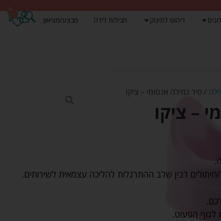
0
0
ונים
ריהוט לתינוק
חבילות לידה
מבצע/מציאון
ילה
/ סיר גמילה אנטומי – ציקו
י – ציקו
.
החיתולים לבין שלב ההתרגלות להליכה עצמאית לשירותים.
כם.
לגוף הפעוט.