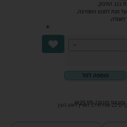
 בגב התינוק.
על מנת למנוע השפרצה.
 לאסלה.
הוספה לסל
ומיטות תינוק):
29.99
₪
אש העין