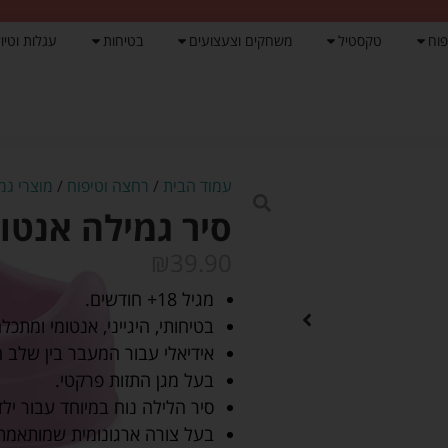
פוח
טקסטיל
משחקים וצעצועים
בטיחות
עגלות וטיול
עמוד הבית
/
רחצה וטיפוח
/
מוצרי גמ
סיר גמילה אנטומ
₪
39.90
מגיל 18+ חודשים.
בטיחותי, היגייני, אנטומי ומתכלה
אידיאלי עבור המעבר בין שלב 
בעל מגן התזות פרקטי.
סיר הלילה נוח במיוחד עבור ילד
בעל צורה ארגונומית שמותאמת 