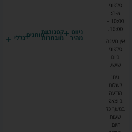
טלפוני
א-ה:
10:00 –
16:00.
ניווט
קטגוריות
מותגים
מהיר
מובחרות
כללי
אין מענה
גרקו
ביגוד
אמבטיות
תקנון
טלפוני
צ'יקו
לתינוקות
לתינוק
החנות
ביום
ספורט
הנקה
בוסטרים
הצהרת
שישי.
ליין
והאכלה
נגישות
כורסאות
ניתן
סייבקס
רחצה
הנקה
מדיניות
לשלוח
וטיפוח
מיננה
פרטיות
כסאות
הודעה
טקסטיל
אוכל
בייבי
מפת
בווצאפ
לתינוק
מישל
אתר
עגלות
במשך כל
טיולונים
לורנס
אודות
ריהוט
שעות
לתינוק
מיטות
מוסטלה
הבלוג
היום,
תינוק
שלנו