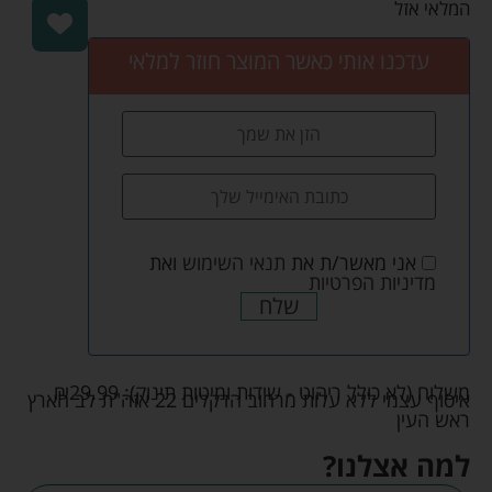
המלאי אזל
עדכנו אותי כאשר המוצר חוזר למלאי
אני מאשר/ת את
תנאי השימוש
ואת
מדיניות הפרטיות
שלח
משלוח (לא כולל ריהוט - שידות ומיטות תינוק):
29.99
₪
איסוף עצמי ללא עלות מרחוב הדקלים 22 אזה"ת לב הארץ
ראש העין
למה אצלנו?