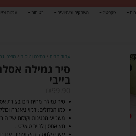
פוח
טקסטיל
משחקים וצעצועים
בטיחות
עגלות וטיול
עמוד הבית
/
רחצה וטיפוח
/
מוצרי גמ
סיר גמילה אסלה
בייבי
₪
99.90
סיר גמילה מחיתולים בצורת אסל
כמו הגדולים: דמוי ניאגרה וכו
משמיע מנגינות וקולות של הורד
תא אחסון לנייר טואלט .
עשוי פלסטיק חזק ועמיד, עם חי