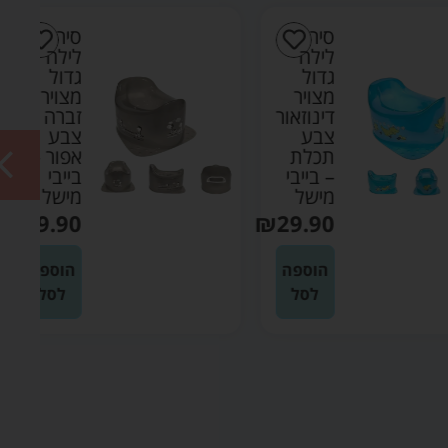
סיר
סיר
לילה
לילה
גדול
גדול
מצויר
מצויר
דינוזאור
זברה
צבע
צבע
תכלת
אפור –
– בייבי
בייבי
מישל
מישל
₪
29.90
₪
29.90
הוספה
הוספה
לסל
לסל