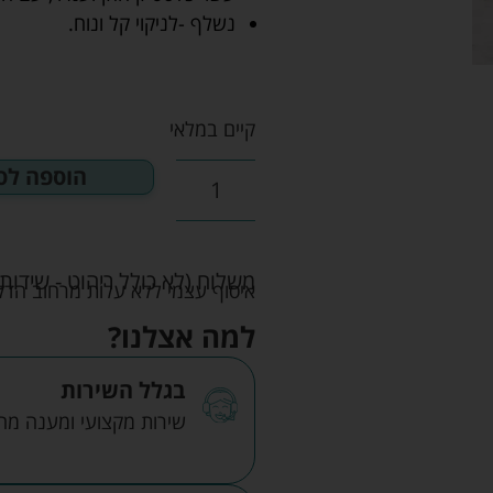
נשלף -לניקוי קל ונוח.
קיים במלאי
הוספה לס
משלוח (לא כולל ריהוט - שידות 
איסוף עצמי ללא עלות מרחוב הדקלים 22 אזה"ת לב הארץ ר
למה אצלנו?
בגלל השירות
שירות מקצועי ומענה מהיר