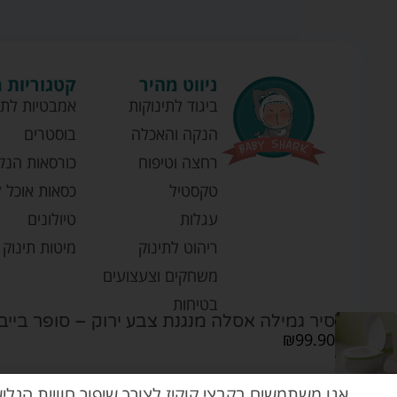
ניווט מהיר
קטגוריות 
ביגוד לתינוקות
אמבטיות לתי
הנקה והאכלה
בוסטרים
רחצה וטיפוח
כורסאות הנק
טקסטיל
כסאות אוכל ל
עגלות
טיולונים
ריהוט לתינוק
מיטות תינוק
משחקים וצעצועים
בטיחות
סיר גמילה אסלה מנגנת צבע ירוק – סופר בייבי
₪
99.90
אנו משתמשים בקבצי קוקיז לצורך שיפור חוויית הגלי