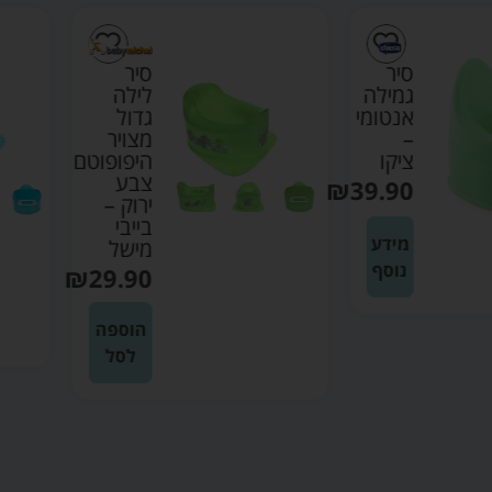
סיר
סיר
גמילה
לילה
אנטומי
גדול
–
מצויר
ציקו
היפופוטם
צבע
₪
39.90
ירוק –
בייבי
מידע
מישל
נוסף
₪
29.90
הוספה
לסל