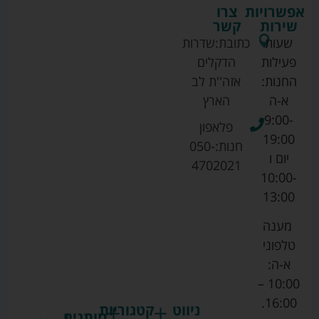
אפשרויות
צרו
שירות
קשר
שעות
כתובת:
שדרות
פעילות
הדקלים
החנות:
אזה''ת לב
א-ה
הארץ
9:00-
פלאפון
19:00
חנות:
050-
יום ו
4702021
10:00-
13:00
מענה
טלפוני
א-ה:
10:00 –
16:00.
ניווט
קטגוריות
מותגים