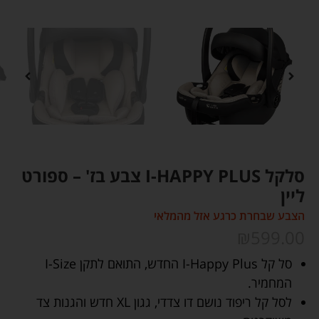
סלקל I-HAPPY PLUS צבע בז' – ספורט
ליין
הצבע שבחרת כרגע אזל מהמלאי
₪
599.00
סל קל I-Happy Plus החדש, התואם לתקן I-Size
המחמיר.
לסל קל ריפוד נושם דו צדדי, גגון XL חדש והגנות צד