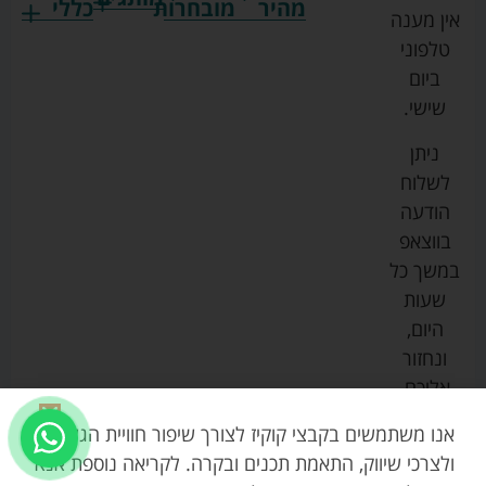
מהיר
מובחרות
כללי
אין מענה
גרקו
ביגוד
אמבטיות
תקנון
טלפוני
צ'יקו
לתינוקות
לתינוק
החנות
ביום
ספורט
הנקה
בוסטרים
הצהרת
שישי.
ליין
והאכלה
נגישות
כורסאות
ניתן
סייבקס
רחצה
הנקה
מדיניות
לשלוח
וטיפוח
מיננה
פרטיות
כסאות
הודעה
טקסטיל
אוכל
בייבי
מפת
בווצאפ
לתינוק
מישל
אתר
עגלות
במשך כל
טיולונים
לורנס
אודות
ריהוט
שעות
לתינוק
מיטות
מוסטלה
הבלוג
היום,
תינוק
שלנו
ונחזור
משחקים
אוונט
אליכם.
וצעצועים
בטיחות
אנו משתמשים בקבצי קוקיז לצורך שיפור חוויית הגלישה,
ולצרכי שיווק, התאמת תכנים ובקרה. לקריאה נוספת אנא