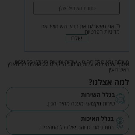
אני מאשר/ת את
תנאי השימוש
ואת
מדיניות הפרטיות
שלח
משלוח (לא כולל ריהוט - שידות ומיטות תינוק):
29.99
₪
איסוף עצמי ללא עלות מרחוב הדקלים 22 אזה"ת לב הארץ
ראש העין
למה אצלנו?
בגלל השירות
שירות מקצועי ומענה מהיר והגון.
בגלל האיכות
רמת גימור גבוהה של כלל המוצרים.