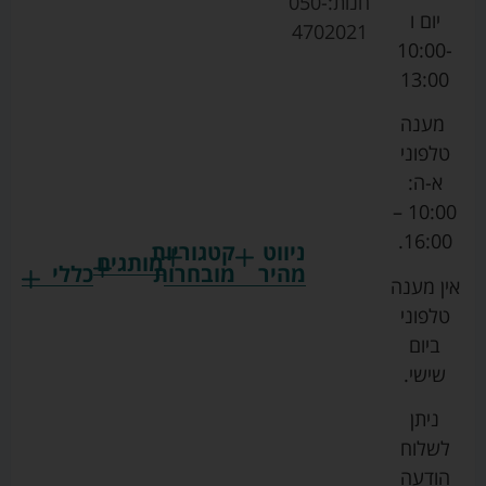
חנות:
050-
יום ו
4702021
10:00-
13:00
מענה
טלפוני
א-ה:
10:00 –
16:00.
ניווט
קטגוריות
מותגים
מהיר
מובחרות
כללי
אין מענה
גרקו
ביגוד
אמבטיות
תקנון
טלפוני
צ'יקו
לתינוקות
לתינוק
החנות
ביום
ספורט
הנקה
בוסטרים
הצהרת
שישי.
ליין
והאכלה
נגישות
כורסאות
ניתן
סייבקס
רחצה
הנקה
מדיניות
לשלוח
וטיפוח
מיננה
פרטיות
כסאות
הודעה