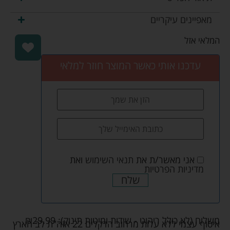
מאפיינים עיקריים
המלאי אזל
עדכנו אותי כאשר המוצר חוזר למלאי
אני מאשר/ת את
תנאי השימוש
ואת
מדיניות הפרטיות
שלח
משלוח (לא כולל ריהוט - שידות ומיטות תינוק):
29.99
₪
איסוף עצמי ללא עלות מרחוב הדקלים 22 אזה"ת לב הארץ