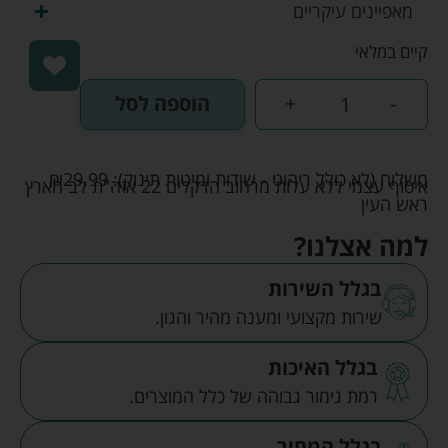
מאפיינים עיקריים
קיים במלאי
-
+
הוספה לסל
משלוח (לא כולל ריהוט - שידות ומיטות תינוק):
29.99
₪
איסוף עצמי ללא עלות מרחוב הדקלים 22 אזה"ת לב הארץ
ראש העין
למה אצלנו?
בגלל השירות
שירות מקצועי ומענה מהיר והגון.
בגלל האיכות
רמת גימור גבוהה של כלל המוצרים.
בגלל המחיר