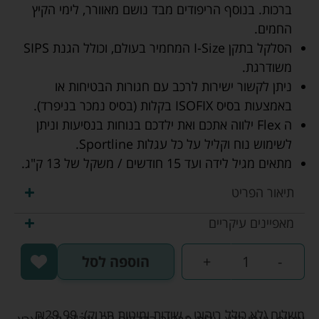
ברכות. בנוסף הריפודים מבד נושם מאוורר, לימי הקיץ
החמים.
הסלקל בתקן I-Size המחמיר בעולם, וכולל הגנת SIPS
משודרגת.
ניתן לקשור ישירות לרכב עם חגורות הבטיחות או
באמצעות בסיס ISOFIX בקלות (בסיס נמכר בניפרד).
ה Flex ילווה אתכם ואת ילדכם בנוחות בנסיעות וניתן
לשימוש נוח וקליל על כל עגלות Sportline.
מתאים מגיל לידה ועד 15 חודשים / משקל של 13 ק"ג.
תיאור הפריט
מאפיינים עיקריים
-
+
הוספה לסל
משלוח (לא כולל ריהוט - שידות ומיטות תינוק):
29.99
₪