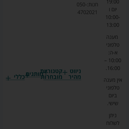
19:00
חנות:
050-
יום ו
4702021
10:00-
13:00
מענה
טלפוני
א-ה:
10:00 –
16:00.
ניווט
קטגוריות
מותגים
מהיר
מובחרות
כללי
אין מענה
גרקו
ביגוד
אמבטיות
תקנון
טלפוני
צ'יקו
לתינוקות
לתינוק
החנות
ביום
ספורט
הנקה
בוסטרים
הצהרת
שישי.
ליין
והאכלה
נגישות
כורסאות
ניתן
סייבקס
רחצה
הנקה
מדיניות
לשלוח
וטיפוח
מיננה
פרטיות
כסאות