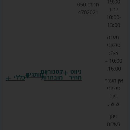
19:00
חנות:
050-
יום ו
4702021
10:00-
13:00
מענה
טלפוני
א-ה:
10:00 –
16:00.
ניווט
קטגוריות
מותגים
מהיר
מובחרות
כללי
אין מענה
גרקו
ביגוד
אמבטיות
תקנון
טלפוני
צ'יקו
לתינוקות
לתינוק
החנות
ביום
ספורט
הנקה
בוסטרים
הצהרת
שישי.
ליין
והאכלה
נגישות
כורסאות
ניתן
סייבקס
רחצה
הנקה
מדיניות
לשלוח
וטיפוח
מיננה
פרטיות
כסאות