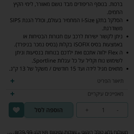
ברכות. בנוסף הריפודים מבד נושם מאוורר, לימי הקיץ
החמים.
הסלקל בתקן I-Size המחמיר בעולם, וכולל הגנת SIPS
משודרגת.
ניתן לקשור ישירות לרכב עם חגורות הבטיחות או
באמצעות בסיס ISOFIX בקלות (בסיס נמכר בניפרד).
ה Flex ילווה אתכם ואת ילדכם בנוחות בנסיעות וניתן
לשימוש נוח וקליל על כל עגלות Sportline.
מתאים מגיל לידה ועד 15 חודשים / משקל של 13 ק"ג.
תיאור הפריט
מאפיינים עיקריים
-
+
הוספה לסל
משלוח (לא כולל ריהוט - שידות ומיטות תינוק):
29.99
₪