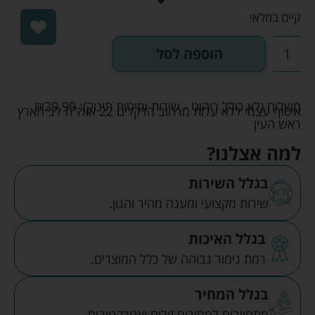
קיים במלאי
הוספה לסל
משלוח (לא כולל ריהוט - שידות ומיטות תינוק):
29.99
₪
איסוף עצמי ללא עלות מרחוב הדקלים 22 אזה"ת לב הארץ
ראש העין
למה אצלנו?
בגלל השירות
שירות מקצועי ומענה מהיר והגון.
בגלל האיכות
רמת גימור גבוהה של כלל המוצרים.
בגלל המחיר
מתחייבים למחירים זולים ואטרקטיבים.