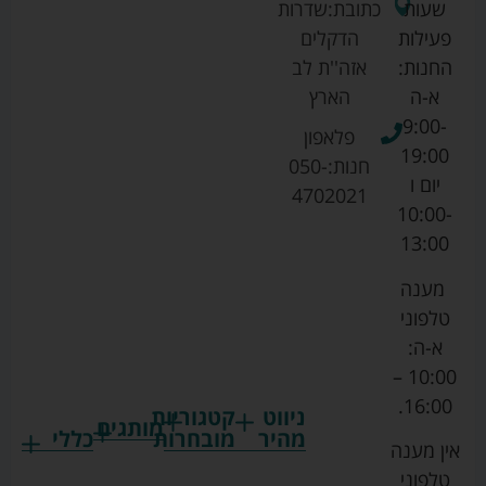
שעות
כתובת:
שדרות
פעילות
הדקלים
החנות:
אזה''ת לב
א-ה
הארץ
9:00-
פלאפון
19:00
חנות:
050-
יום ו
4702021
10:00-
13:00
מענה
טלפוני
א-ה:
10:00 –
16:00.
ניווט
קטגוריות
מותגים
מהיר
מובחרות
כללי
אין מענה
גרקו
ביגוד
אמבטיות
תקנון
טלפוני