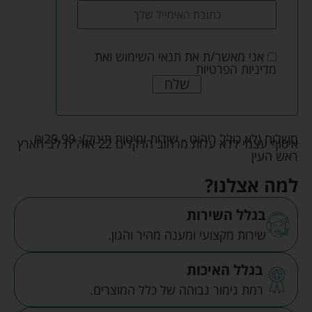
אני מאשר/ת את
תנאי השימוש
ואת
מדיניות הפרטיות
שלח
משלוח (לא כולל ריהוט - שידות ומיטות תינוק):
29.99
₪
איסוף עצמי ללא עלות מרחוב הדקלים 22 אזה"ת לב הארץ
ראש העין
למה אצלנו?
בגלל השירות
שירות מקצועי ומענה מהיר והגון.
בגלל האיכות
רמת גימור גבוהה של כלל המוצרים.