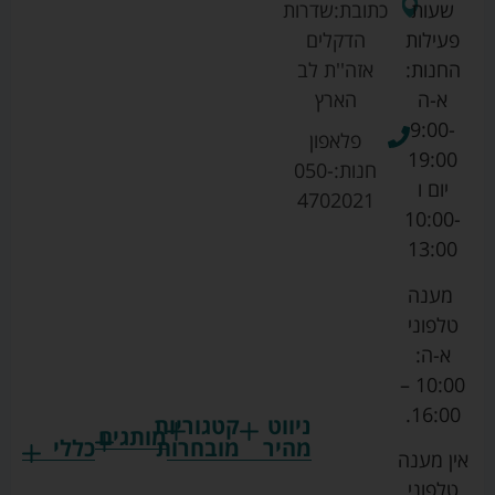
שעות
כתובת:
שדרות
פעילות
הדקלים
החנות:
אזה''ת לב
א-ה
הארץ
9:00-
פלאפון
19:00
חנות:
050-
יום ו
4702021
10:00-
13:00
מענה
טלפוני
א-ה:
10:00 –
16:00.
ניווט
קטגוריות
מותגים
מהיר
מובחרות
כללי
אין מענה
גרקו
ביגוד
אמבטיות
תקנון
טלפוני