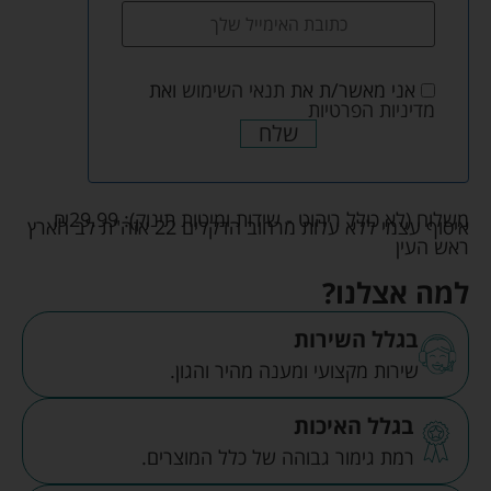
אני מאשר/ת את
תנאי השימוש
ואת
מדיניות הפרטיות
שלח
משלוח (לא כולל ריהוט - שידות ומיטות תינוק):
29.99
₪
איסוף עצמי ללא עלות מרחוב הדקלים 22 אזה"ת לב הארץ
ראש העין
למה אצלנו?
בגלל השירות
שירות מקצועי ומענה מהיר והגון.
בגלל האיכות
רמת גימור גבוהה של כלל המוצרים.