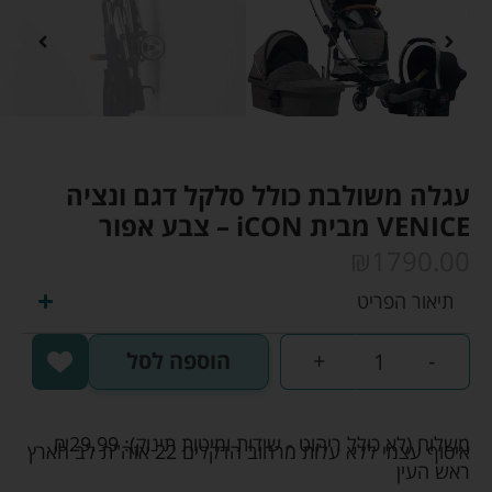
עגלה משולבת כולל סלקל דגם ונציה
VENICE מבית iCON – צבע אפור
₪
1790.00
תיאור הפריט
-
+
הוספה לסל
משלוח (לא כולל ריהוט - שידות ומיטות תינוק):
29.99
₪
איסוף עצמי ללא עלות מרחוב הדקלים 22 אזה"ת לב הארץ
ראש העין