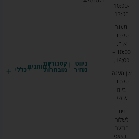
4702021
10:00-
13:00
מענה
טלפוני
א-ה:
10:00 –
16:00.
ניווט
קטגוריות
מותגים
מהיר
מובחרות
כללי
אין מענה
גרקו
ביגוד
אמבטיות
תקנון
טלפוני
צ'יקו
לתינוקות
לתינוק
החנות
ביום
ספורט
הנקה
בוסטרים
הצהרת
שישי.
ליין
והאכלה
נגישות
כורסאות
ניתן
סייבקס
רחצה
הנקה
מדיניות
לשלוח
וטיפוח
מיננה
פרטיות
כסאות
הודעה
טקסטיל
אוכל
בייבי
מפת
בווצאפ