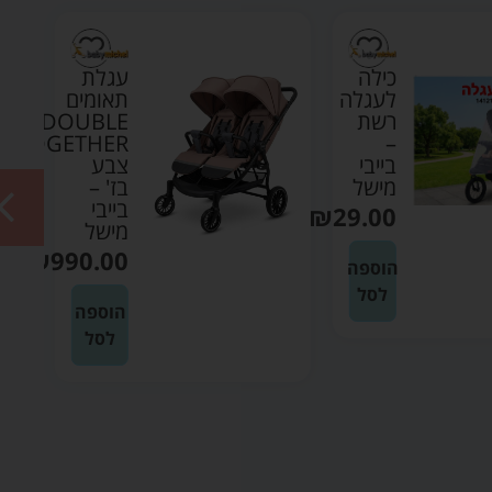
כילה
עגלת
לעגלה
תאומים
רשת
DOUBLE
TOGETHER
–
בייבי
צבע
מישל
בז' –
בייבי
₪
29.00
מישל
₪
990.00
הוספה
לסל
הוספה
לסל