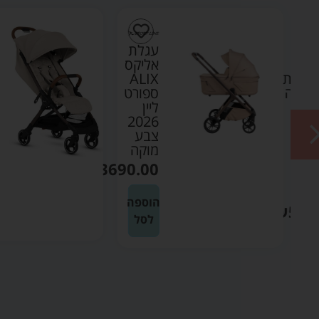
ת
עגלת
ק
אליקס
לארית
ALIX
אימה
ספורט
דה
ליין
2026
R
צבע
ר
מוקה
₪
3690.00
נטי
הוספה
₪
599
לסל
ה