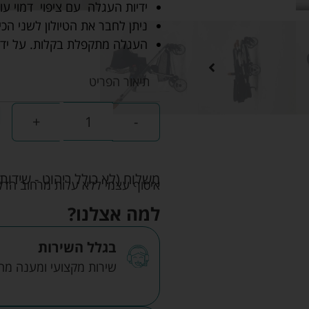
ידיות העגלה עם ציפוי דמוי עו
ניתן לחבר את הטיולון לשני הכיוו
העגלה מתקפלת בקלות. על ידי 
תיאור הפריט
+
-
משלוח (לא כולל ריהוט - שידות 
איסוף עצמי ללא עלות מרחוב הדקלים 22 אזה"ת לב הארץ ר
למה אצלנו?
בגלל השירות
שירות מקצועי ומענה מהיר