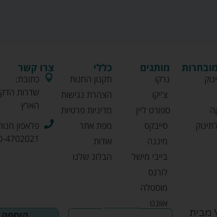
מובחרות
מותגים
כללי
צרו קשר
נוק
גרקו
תקנון החנות
כתובת:
שדרות הדקל
צ'יקו
הצהרת נגישות
הארץ
ה
ספורט ליין
מדיניות פרטיות
תינוק
סייבקס
מפת אתר
פלאפון חנות
0-4702021
מיננה
אודות
בייבי מישל
הבלוג שלנו
לורנס
מוסטלה
אוונט
עגלה משולבת כולל סלקל דגם ונציה VENICE מבית
הוספה 