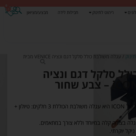
0
0
ונים
ריהוט לתינוק
חבילות לידה
מבצע/מציאון
ינוק
/ עגלה משולבת כולל סלקל דגם ונציה VENICE מבית
לל סלקל דגם ונציה
עגלה VENICE מסדרת העגלות של ICON היא עגלה משולבת הכוללת 3 חלקים: טיולון +
ה בצורה קלה במיוחד וללא צורך במתאמים.
יקל יוקרתי.