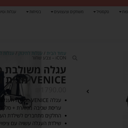
פוח
טקסטיל
משחקים וצעצועים
בטיחות
עגלות וטיול
עמוד הבית
/
עגלות לתינוק
/
עגלות לת
iCON – צבע שחור
עגלה משולבת כו
VENICE מבית iCON – צבע שחור
₪
1790.00
עריסת שכיבה מפוארת + סלקל
החלקים מתחברים לשילדת העגל
שילדת העגלה עשויה עם ציפוי נ