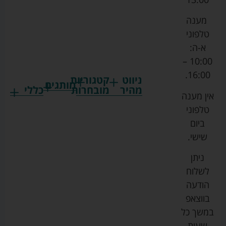
מענה
טלפוני
א-ה:
10:00 –
16:00.
ניווט
קטגוריות
מותגים
מהיר
מובחרות
כללי
אין מענה
גרקו
ביגוד
אמבטיות
תקנון
טלפוני
צ'יקו
לתינוקות
לתינוק
החנות
ביום
ספורט
הנקה
בוסטרים
הצהרת
שישי.
ליין
והאכלה
נגישות
כורסאות
ניתן
סייבקס
רחצה
הנקה
מדיניות
לשלוח
וטיפוח
מיננה
פרטיות
כסאות
הודעה
טקסטיל
אוכל
בייבי
מפת
בווצאפ
לתינוק
מישל
אתר
עגלות
במשך כל
טיולונים
לורנס
אודות
ריהוט
שעות