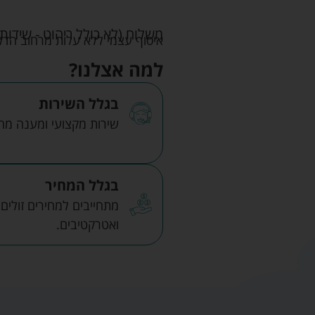
משלוח (לא כולל ריהוט - שידות 
איסוף עצמי ללא עלות מרחוב הדקלים 22 אזה"ת לב הארץ ר
למה אצלנו?
בגלל השירות
שירות מקצועי ומענה מהיר
בגלל המחיר
מתחייבים למחירים זולים
ואטרקטיבים.