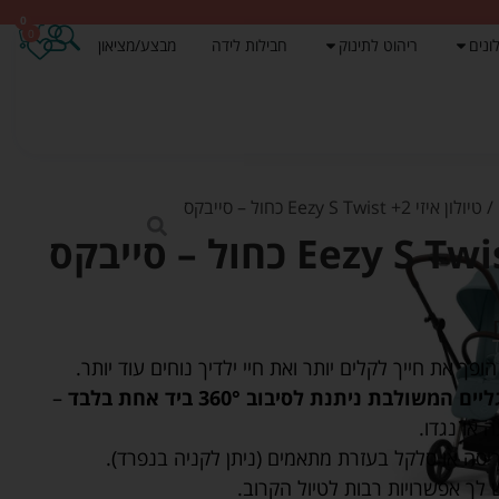
0
0
ונים
ריהוט לתינוק
חבילות לידה
מבצע/מציאון
/ טיולון איזי Eezy S Twist +2 כחול – סייבקס
לבת ניתנת לסיבוב 360° ביד אחת בלבד
–
ה או נגדו.
ה או סלקל בעזרת מתאמים (ניתן לקניה בנפרד).