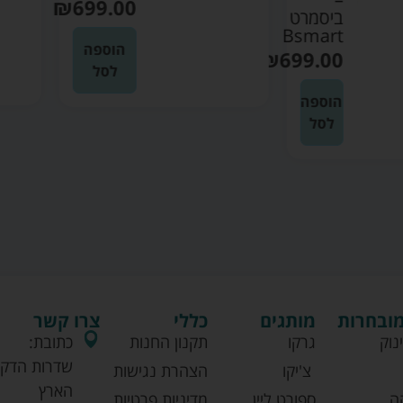
₪
699.00
ביסמרט
Bsmart
הוספה
₪
699.00
לסל
הוספה
לסל
מובחרות
מותגים
כללי
צרו קשר
נוק
גרקו
תקנון החנות
כתובת:
שדרות הדקל
צ'יקו
הצהרת נגישות
הארץ
ה
ספורט ליין
מדיניות פרטיות