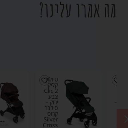
מה אמרו עלינו?
טיולון
קליק
Clic 2
צבע
ירוק –
סילבר
קרוס
Silver
Cross