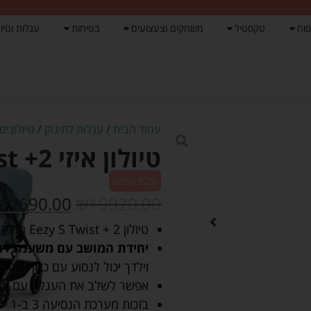
פוח
טקסטיל
משחקים וצעצועים
בטיחות
עגלות וטיול
עמוד הבית
/
עגלות לתינוק
/
טיולונים
טיולון איזי Eezy S Twist +2 כחול – סייבקס
92% הנחה
₪
1690.00
₪
19920.00
טיולון Eezy S Twist + 2 הזריז הופך את חייך לקלים יותר ואת חיי ילדיך נוחים עוד יותר.
יחידת המושב עם משענת רגליים המשו
וילדך יכול לנסוע עם כיוון הנסיע
אפשר לשלב את העגלה עם עריס
בזכות מערכת הנסיעה 3 ב-1 יש לך אפשרויות רבות לטיול הקרוב.