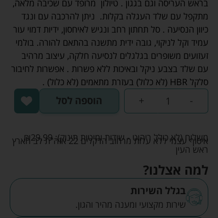
בראש העריסה וגם בגגון . טיולון מרופד עם שכיבה מלאה,
מתקפל עם שלד העגלה בקלות. ניתן להרכבה עם ונגד
כיוון הנסיעה . סל תחתון רחב ונגיש לאיחסון, ידיות דמוי עור
עמיד וקל לניקוי, גובה ידית מתשנה בהתאם להורה. בולמי
זעזועים משופרים בגלגלים לנסיעה חלקה, עיצוב מרהיב
עם שלד בצבע ניקל ובאיכות ללא פשרות . אפשרות לחיבור
סלקל HBR (לא כלול) בעזרת מתאמים (לא כלול) .
-
+
הוספה לסל
משלוח (לא כולל ריהוט - שידות ומיטות תינוק):
29.99
₪
איסוף עצמי ללא עלות מרחוב הדקלים 22 אזה"ת לב הארץ
ראש העין
למה אצלנו?
בגלל השירות
שירות מקצועי ומענה מהיר והגון.