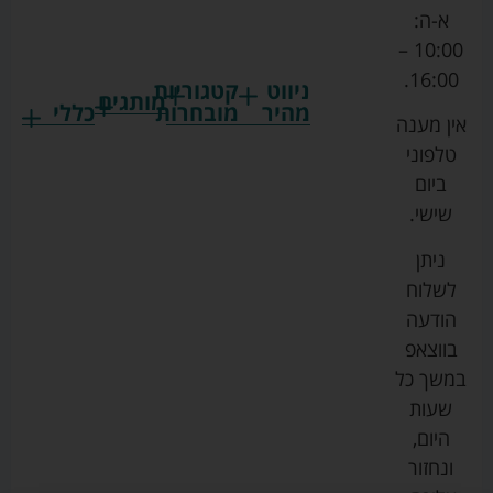
א-ה:
10:00 –
16:00.
ניווט
קטגוריות
מותגים
מהיר
מובחרות
כללי
אין מענה
גרקו
ביגוד
אמבטיות
תקנון
טלפוני
צ'יקו
לתינוקות
לתינוק
החנות
ביום
ספורט
הנקה
בוסטרים
הצהרת
שישי.
ליין
והאכלה
נגישות
כורסאות
ניתן
סייבקס
רחצה
הנקה
מדיניות
לשלוח
וטיפוח
מיננה
פרטיות
כסאות
הודעה
טקסטיל
אוכל
בייבי
מפת
בווצאפ
לתינוק
מישל
אתר
עגלות
במשך כל
טיולונים
לורנס
אודות
ריהוט
שעות
לתינוק
מיטות
מוסטלה
הבלוג
היום,
תינוק
שלנו
ונחזור
משחקים
אוונט