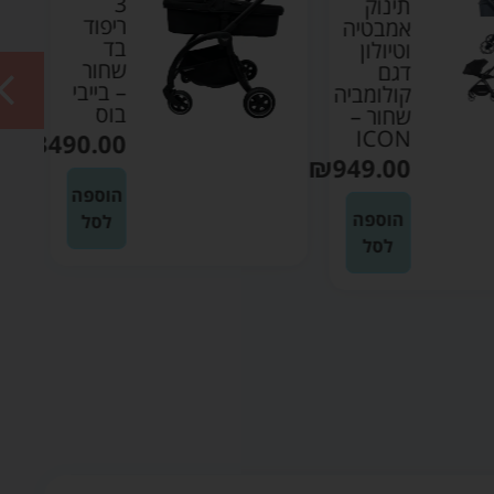
3
תינוק
ריפוד
אמבטיה
בד
וטיולון
שחור
דגם
– בייבי
קולומביה
בוס
שחור –
ICON
₪
3490.00
₪
949.00
הוספה
הוספה
לסל
לסל