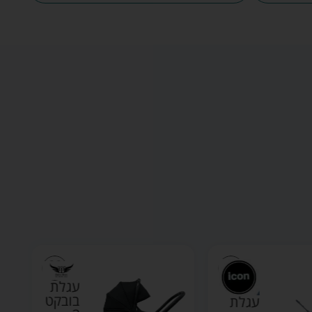
עגלת
בובקט
עגלת