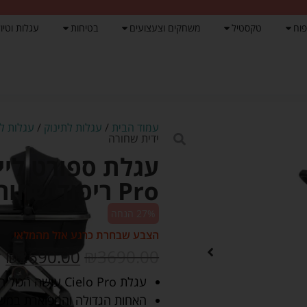
פוח
טקסטיל
משחקים וצעצועים
בטיחות
עגלות וטיול
עמוד הבית
/
עגלות לתינוק
/
עגלות לת
ידית שחורה
Pro ריפוד שחור ידית שחורה
27% הנחה
הצבע שבחרת כרגע אזל מהמלאי
₪
2690.00
₪
3690.00
עגלת Cielo Pro עושה הכול הכי טוב שאפשר.
האחות הגדולה והמפוארת במשפחת עגלות ה Cielo עם