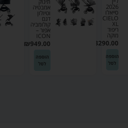
ליין
תינוק
2026
אמבטיה
סייאלו
וטיולון
CIELO
דגם
XL
קולומביה
ריפוד
אפור –
מוקה
ICON
₪
3290.00
₪
949.00
הוספה
הוספה
לסל
לסל