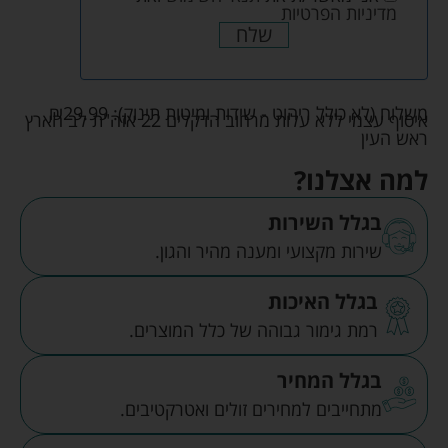
מדיניות הפרטיות
שלח
משלוח (לא כולל ריהוט - שידות ומיטות תינוק):
29.99
₪
איסוף עצמי ללא עלות מרחוב הדקלים 22 אזה"ת לב הארץ
ראש העין
למה אצלנו?
בגלל השירות
שירות מקצועי ומענה מהיר והגון.
בגלל האיכות
רמת גימור גבוהה של כלל המוצרים.
בגלל המחיר
מתחייבים למחירים זולים ואטרקטיבים.