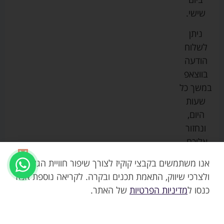
ספורט
הנקה
בוסטרים
הצהרת
שישי.
ליין
והאכלה
נגישות
כורסאות
ניתן
סייבקס
רחצה
הנקה
מדיניות
לשלוח
וטיפוח
מיננה
פרטיות
כסאות
הודעה
טקסטיל
אוכל
בייבי
מפת
בווצאפ
לתינוק
מישל
אתר
עגלות
במשך כל
טיולונים
לורנס
אודות
ריהוט
שעות
לתינוק
מיטות
מוסטלה
הבלוג
היום,
תינוק
שלנו
ונחזור
משחקים
אוונט
אליכם.
וצעצועים
בטיחות
אנו משתמשים בקבצי קוקיז לצורך שיפור חוויית הגלישה,
ולצרכי שיווק, התאמת תכנים ובקרה. לקריאה נוספת אנא
כנסו ל
מדיניות הפרטיות
של האתר.
3590.00
₪
אזל
עגלת ספורט ליין סייאלו פרו PRO שלד