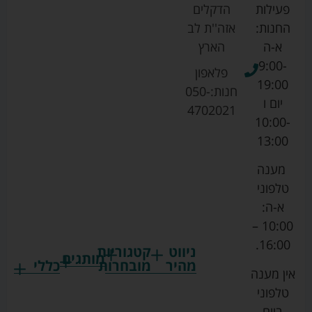
פעילות
הדקלים
החנות:
אזה''ת לב
א-ה
הארץ
9:00-
פלאפון
19:00
חנות:
050-
יום ו
4702021
10:00-
13:00
מענה
טלפוני
א-ה:
10:00 –
16:00.
ניווט
קטגוריות
מותגים
מהיר
מובחרות
כללי
אין מענה
גרקו
ביגוד
אמבטיות
תקנון
טלפוני
צ'יקו
לתינוקות
לתינוק
החנות
ביום