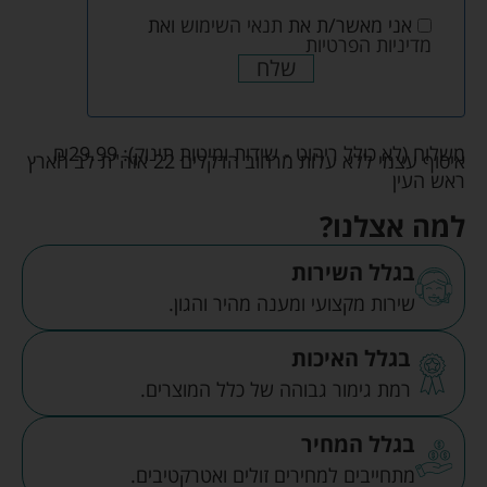
אני מאשר/ת את
תנאי השימוש
ואת
מדיניות הפרטיות
שלח
משלוח (לא כולל ריהוט - שידות ומיטות תינוק):
29.99
₪
איסוף עצמי ללא עלות מרחוב הדקלים 22 אזה"ת לב הארץ
ראש העין
למה אצלנו?
בגלל השירות
שירות מקצועי ומענה מהיר והגון.
בגלל האיכות
רמת גימור גבוהה של כלל המוצרים.
בגלל המחיר
מתחייבים למחירים זולים ואטרקטיבים.