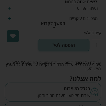
לשאת אותה בנוחות
תיאור הפריט
מאפיינים עיקריים
המשך לקרוא
קיים במלאי
הוספה לסל
משלוח (לא כולל ריהוט - שידות ומיטות תינוק):
29.99
₪
איסוף עצמי ללא עלות מרחוב הדקלים 22 אזה"ת לב הארץ
ראש העין
למה אצלנו?
בגלל השירות
שירות מקצועי ומענה מהיר והגון.