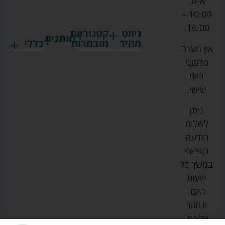
א-ה:
10:00 –
16:00.
ניווט
קטגוריות
מותגים
מהיר
מובחרות
כללי
אין מענה
גרקו
ביגוד
אמבטיות
תקנון
טלפוני
צ'יקו
לתינוקות
לתינוק
החנות
ביום
ספורט
הנקה
בוסטרים
הצהרת
שישי.
ליין
והאכלה
נגישות
כורסאות
ניתן
סייבקס
רחצה
הנקה
מדיניות
לשלוח
וטיפוח
מיננה
פרטיות
כסאות
הודעה
טקסטיל
אוכל
בייבי
מפת
בווצאפ
לתינוק
מישל
אתר
עגלות
במשך כל
טיולונים
לורנס
אודות
ריהוט
שעות
לתינוק
מיטות
מוסטלה
הבלוג
היום,
תינוק
שלנו
ונחזור
משחקים
אוונט
אליכם.
וצעצועים