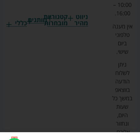
10:00 –
16:00.
ניווט
קטגוריות
מותגים
מהיר
מובחרות
כללי
אין מענה
גרקו
ביגוד
אמבטיות
תקנון
טלפוני
צ'יקו
לתינוקות
לתינוק
החנות
ביום
ספורט
הנקה
בוסטרים
הצהרת
שישי.
ליין
והאכלה
נגישות
כורסאות
ניתן
סייבקס
רחצה
הנקה
מדיניות
לשלוח
וטיפוח
מיננה
פרטיות
כסאות
הודעה
טקסטיל
אוכל
בייבי
מפת
בווצאפ
לתינוק
מישל
אתר
עגלות
במשך כל
טיולונים
לורנס
אודות
ריהוט
שעות
לתינוק
מיטות
מוסטלה
הבלוג
היום,
תינוק
שלנו
ונחזור
משחקים
אוונט
אליכם.
וצעצועים