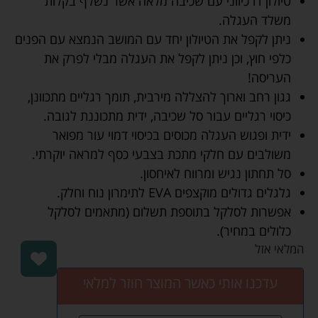
טיולון דו כיווני עם שכיבה מלאה אשר נשלף בקלות
משלד העגלה.
ניתן לקפל את הטיולון יחד עם המושב הנמצא עם הפנים
כלפי חוץ, וכן ניתן לקפל את העגלה מבלי לפרק את
העריסה!
גגון רחב וארוך להצללה מירבית, תומך רגליים מתכוונן,
כיסוי רגליים עבור סל שכיבה, ידית מתכוננת לגובה.
ידית ופגוש העגלה מכוסים בכיסוי דמוי עור מפואר
משולבים עם חלקי מתכת בצבעי כסף למראה יוקרתי.
סל תחתון נגיש ומרווח לאיחסון.
גלגלים גדולים מוקצפים EVA לתימרון נוח וחלק.
אפשרות לסלקל בתוספת תשלום (מתאמים לסלקל
כלולים במחיר).
המלאי אזל
עדכנו אותי כאשר המוצר חוזר למלאי