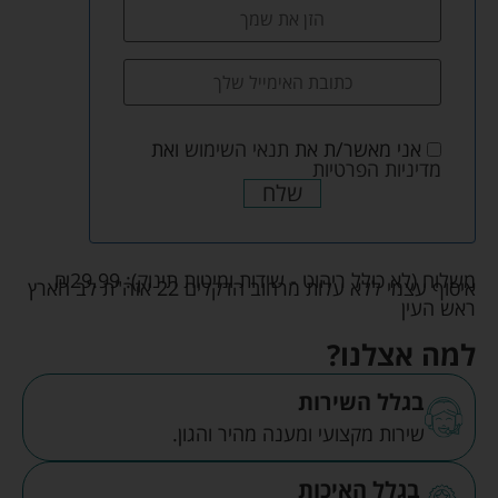
אני מאשר/ת את
תנאי השימוש
ואת
מדיניות הפרטיות
שלח
משלוח (לא כולל ריהוט - שידות ומיטות תינוק):
29.99
₪
איסוף עצמי ללא עלות מרחוב הדקלים 22 אזה"ת לב הארץ
ראש העין
למה אצלנו?
בגלל השירות
שירות מקצועי ומענה מהיר והגון.
בגלל האיכות