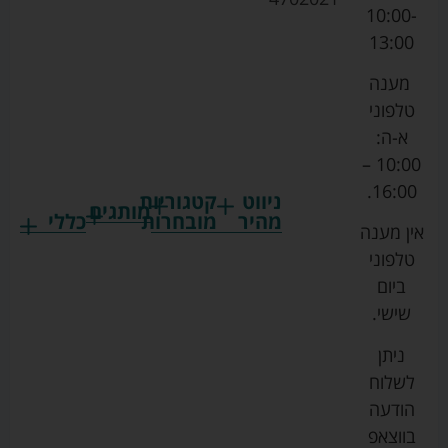
10:00-
13:00
מענה
טלפוני
א-ה:
10:00 –
16:00.
ניווט
קטגוריות
מותגים
מהיר
מובחרות
כללי
אין מענה
גרקו
ביגוד
אמבטיות
תקנון
טלפוני
צ'יקו
לתינוקות
לתינוק
החנות
ביום
ספורט
הנקה
בוסטרים
הצהרת
שישי.
ליין
והאכלה
נגישות
כורסאות
ניתן
סייבקס
רחצה
הנקה
מדיניות
לשלוח
וטיפוח
מיננה
פרטיות
כסאות
הודעה
טקסטיל
אוכל
בייבי
מפת
בווצאפ