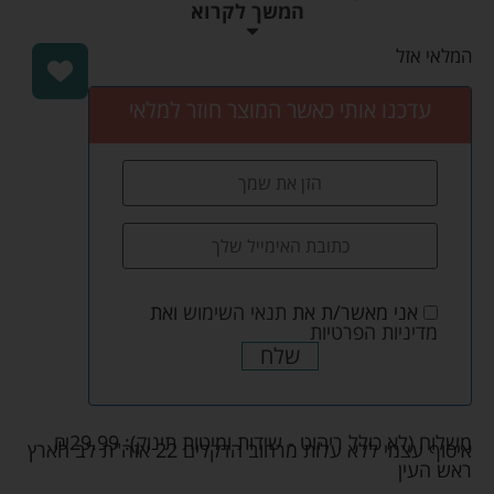
המשך לקרוא
המלאי אזל
עדכנו אותי כאשר המוצר חוזר למלאי
אני מאשר/ת את
תנאי השימוש
ואת
מדיניות הפרטיות
שלח
משלוח (לא כולל ריהוט - שידות ומיטות תינוק):
29.99
₪
איסוף עצמי ללא עלות מרחוב הדקלים 22 אזה"ת לב הארץ
ראש העין