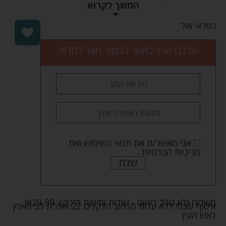
המשך לקרוא
המלאי אזל
עדכנו אותי כאשר המוצר חוזר למלאי
אני מאשר/ת את
תנאי השימוש
ואת
מדיניות הפרטיות
שלח
משלוח (לא כולל ריהוט - שידות ומיטות תינוק):
29.99
₪
איסוף עצמי ללא עלות מרחוב הדקלים 22 אזה"ת לב הארץ
ראש העין