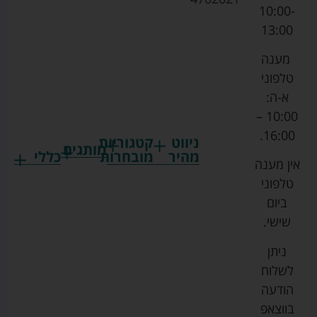
10:00-
13:00
מענה
טלפוני
א-ה:
10:00 –
16:00.
ניווט
קטגוריות
מותגים
מהיר
מובחרות
כללי
אין מענה
גרקו
ביגוד
אמבטיות
תקנון
טלפוני
צ'יקו
לתינוקות
לתינוק
החנות
ביום
ספורט
הנקה
בוסטרים
הצהרת
שישי.
ליין
והאכלה
נגישות
כורסאות
ניתן
סייבקס
רחצה
הנקה
מדיניות
לשלוח
וטיפוח
מיננה
פרטיות
כסאות
הודעה
טקסטיל
אוכל
בייבי
מפת
בווצאפ