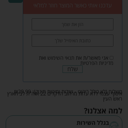
עדכנו אותי כאשר המוצר חוזר למלאי
אני מאשר/ת את
תנאי השימוש
ואת
מדיניות הפרטיות
שלח
משלוח (לא כולל ריהוט - שידות ומיטות תינוק):
29.99
₪
איסוף עצמי ללא עלות מרחוב הדקלים 22 אזה"ת לב הארץ
ראש העין
למה אצלנו?
בגלל השירות