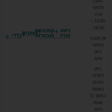
מענה
טלפוני
א-ה:
10:00 –
16:00.
ניווט
קטגוריות
מותגים
מהיר
מובחרות
כללי
אין מענה
גרקו
ביגוד
אמבטיות
תקנון
טלפוני
צ'יקו
לתינוקות
לתינוק
החנות
ביום
ספורט
הנקה
בוסטרים
הצהרת
שישי.
ליין
והאכלה
נגישות
כורסאות
ניתן
סייבקס
רחצה
הנקה
מדיניות
לשלוח
וטיפוח
מיננה
פרטיות
כסאות
הודעה
טקסטיל
אוכל
בייבי
מפת
בווצאפ
לתינוק
מישל
אתר
עגלות
במשך כל
טיולונים
לורנס
אודות
ריהוט
שעות
לתינוק
מיטות
מוסטלה
הבלוג
היום,