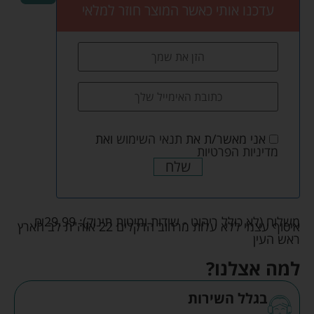
עדכנו אותי כאשר המוצר חוזר למלאי
אני מאשר/ת את
תנאי השימוש
ואת
מדיניות הפרטיות
שלח
משלוח (לא כולל ריהוט - שידות ומיטות תינוק):
29.99
₪
איסוף עצמי ללא עלות מרחוב הדקלים 22 אזה"ת לב הארץ
ראש העין
למה אצלנו?
בגלל השירות