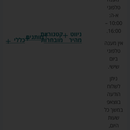
טלפוני
א-ה:
10:00 –
16:00.
ניווט
קטגוריות
מותגים
מהיר
מובחרות
כללי
אין מענה
גרקו
ביגוד
אמבטיות
תקנון
טלפוני
צ'יקו
לתינוקות
לתינוק
החנות
ביום
ספורט
הנקה
בוסטרים
הצהרת
שישי.
ליין
והאכלה
נגישות
כורסאות
ניתן
סייבקס
רחצה
הנקה
מדיניות
לשלוח
וטיפוח
מיננה
פרטיות
כסאות
הודעה
טקסטיל
אוכל
בייבי
מפת
בווצאפ
לתינוק
מישל
אתר
עגלות
במשך כל
טיולונים
לורנס
אודות
ריהוט
שעות
לתינוק
מיטות
מוסטלה
הבלוג
היום,