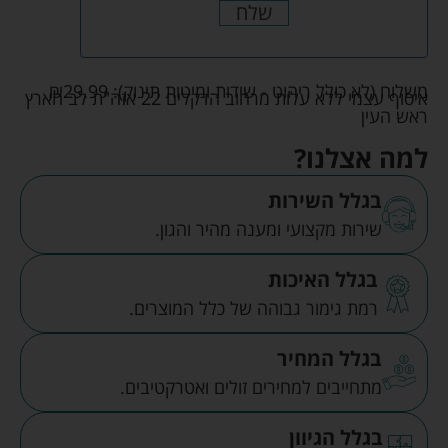
שלח
משלוח (לא כולל ריהוט - שידות ומיטות תינוק):
29.99
₪
איסוף עצמי ללא עלות מרחוב הדקלים 22 אזה"ת לב הארץ
ראש העין
למה אצלנו?
בגלל השירות
שירות מקצועי ומענה מהיר והגון.
בגלל האיכות
רמת גימור גבוהה של כלל המוצרים.
בגלל המחיר
מתחייבים למחירים זולים ואטרקטיבים.
בגלל הגיוון