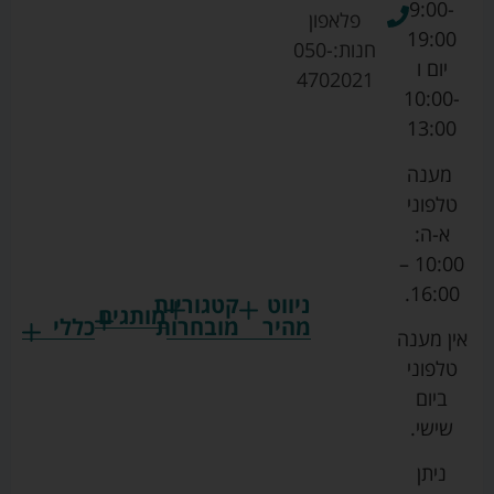
9:00-
פלאפון
19:00
חנות:
050-
יום ו
4702021
10:00-
13:00
מענה
טלפוני
א-ה:
10:00 –
16:00.
ניווט
קטגוריות
מותגים
מהיר
מובחרות
כללי
אין מענה
גרקו
ביגוד
אמבטיות
תקנון
טלפוני
צ'יקו
לתינוקות
לתינוק
החנות
ביום
ספורט
הנקה
בוסטרים
הצהרת
שישי.
ליין
והאכלה
נגישות
כורסאות
ניתן
סייבקס
רחצה
הנקה
מדיניות