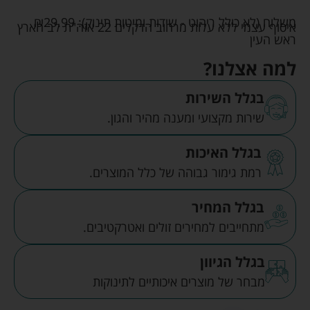
משלוח (לא כולל ריהוט - שידות ומיטות תינוק):
29.99
₪
איסוף עצמי ללא עלות מרחוב הדקלים 22 אזה"ת לב הארץ
ראש העין
למה אצלנו?
בגלל השירות
שירות מקצועי ומענה מהיר והגון.
בגלל האיכות
רמת גימור גבוהה של כלל המוצרים.
בגלל המחיר
מתחייבים למחירים זולים ואטרקטיבים.
בגלל הגיוון
מבחר של מוצרים איכותיים לתינוקות