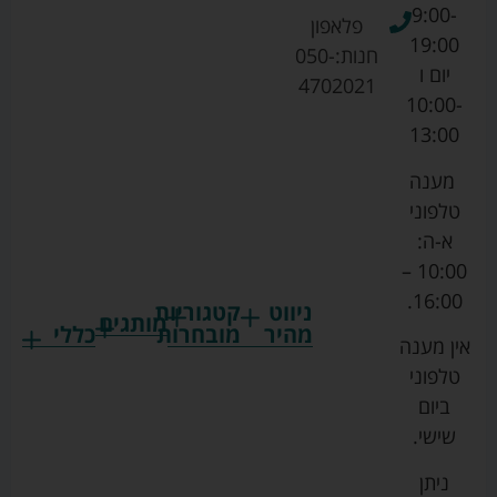
9:00-
פלאפון
19:00
חנות:
050-
יום ו
4702021
10:00-
13:00
מענה
טלפוני
א-ה:
10:00 –
16:00.
ניווט
קטגוריות
מותגים
מהיר
מובחרות
כללי
אין מענה
גרקו
ביגוד
אמבטיות
תקנון
טלפוני
צ'יקו
לתינוקות
לתינוק
החנות
ביום
ספורט
הנקה
בוסטרים
הצהרת
שישי.
ליין
והאכלה
נגישות
כורסאות
ניתן
סייבקס
רחצה
הנקה
מדיניות