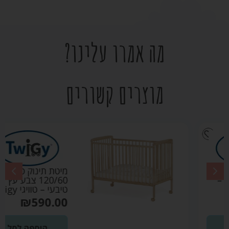
מה אמרו עלינו?
מוצרים קשורים
מיטת תינוק סטארלייט
120/60 צבע עץ
טיבעי – טוויגי Twigy
₪
590.00
הוספה לסל