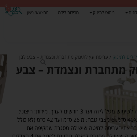
0
0
ונים
ריהוט לתינוק
חבילות לידה
מבצע/מציאון
לולים לתינוק
/ עריסת עץ לתינוק מתחברת ונצמדת – צבע לבן
וק מתחברת ונצמדת – צבע
עריסה איכותית מעץ מלא. מתאימה לשימוש מגיל לידה ועד 3 חדשים לערך. מידות: חיצוני:
45×88 ס"מ, פנימי (גודל מזרו) 40X83 ס"מ. 6 מצבי גובה: מ 26 ס"מ ועד 42 ס"מ (לא כולל
 85 ס"מ. ניתן לחבר את העריסה למיטה שיש לה מסגרת שמקיפה את
המזרן.(ניתן לרכוש ערכה בנפרד למיטה שאין לה מסגרת למזרן). ניתן גם לסגור את 4 הצדדים