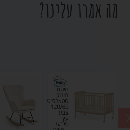
מה אמרו עלינו?
מיטת
תינוק
ייט
סטארלייט
120/60
12
צבע
עץ
טיבעי
T
– טוויגי