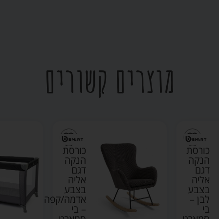
מוצרים קשורים
כורסת
כורסת
הנקה
הנקה
דגם
דגם
אליה
אליה
בצבע
בצבע
לבן –
אדמה/קפה
בי
– בי
סמארט
סמארט