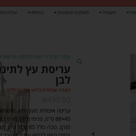
פוח
טקסטיל
משחקים וצעצועים
בטיחות
עגלות וטיול
עמוד הבית
/
ריהוט לתינוק
/
עריסות ו
עריסת עץ לתינ
לבן
הצבע שבחרת כרגע אזל מהמלאי
₪
499.00
מזרן). גובה כולל