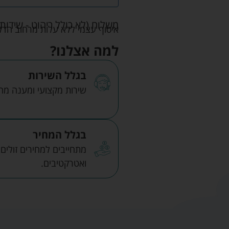
משלוח (לא כולל ריהוט - שידות 
איסוף עצמי ללא עלות מרחוב הדקלים 22 אזה"ת לב הארץ ר
למה אצלנו?
בגלל השירות
שירות מקצועי ומענה מהיר
בגלל המחיר
מתחייבים למחירים זולים
ואטרקטיבים.