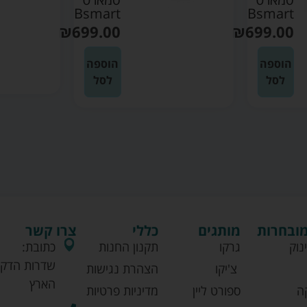
Bsmart
Bsmart
₪
699.00
₪
699.00
הוספה
הוספה
לסל
לסל
מובחרות
מותגים
כללי
צרו קשר
נוק
גרקו
תקנון החנות
כתובת:
שדרות הדקל
צ'יקו
הצהרת נגישות
הארץ
ה
ספורט ליין
מדיניות פרטיות