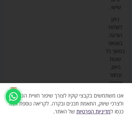
ספורט
הנקה
בוסטרים
הצהרת
שישי.
ליין
והאכלה
נגישות
כורסאות
ניתן
סייבקס
רחצה
הנקה
מדיניות
לשלוח
וטיפוח
מיננה
פרטיות
כסאות
הודעה
טקסטיל
אוכל
בייבי
מפת
בווצאפ
לתינוק
מישל
אתר
עגלות
במשך כל
טיולונים
לורנס
אודות
ריהוט
שעות
לתינוק
מיטות
מוסטלה
הבלוג
היום,
תינוק
שלנו
ונחזור
משחקים
אוונט
אליכם.
וצעצועים
בטיחות
אנו משתמשים בקבצי קוקיז לצורך שיפור חוויית הגלישה,
ולצרכי שיווק, התאמת תכנים ובקרה. לקריאה נוספת אנא
כנסו ל
מדיניות הפרטיות
של האתר.
329.90
₪
אזל
עריסת פלסטיק צרה במיוחד 90/52 צבע לבן