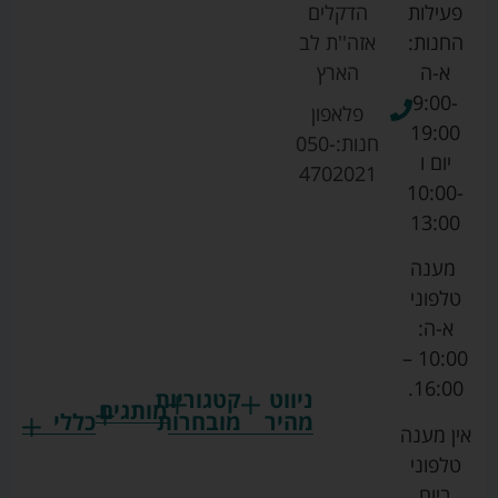
פעילות
הדקלים
החנות:
אזה''ת לב
א-ה
הארץ
9:00-
פלאפון
19:00
חנות:
050-
יום ו
4702021
10:00-
13:00
מענה
טלפוני
א-ה:
10:00 –
16:00.
ניווט
קטגוריות
מותגים
מהיר
מובחרות
כללי
אין מענה
גרקו
ביגוד
אמבטיות
תקנון
טלפוני
צ'יקו
לתינוקות
לתינוק
החנות
ביום