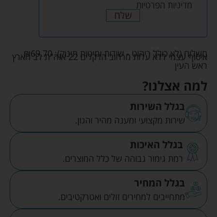
מדיניות הפרטיות
שלח
משלוח (לא כולל ריהוט - שידות ומיטות תינוק):
69.70
₪
איסוף עצמי ללא עלות מרחוב הדקלים 22 אזה"ת לב הארץ
ראש העין
למה אצלנו?
בגלל השירות
שירות מקצועי ומענה מהיר והגון.
בגלל האיכות
רמת גימור גבוהה של כלל המוצרים.
בגלל המחיר
מתחייבים למחירים זולים ואטרקטיבים.