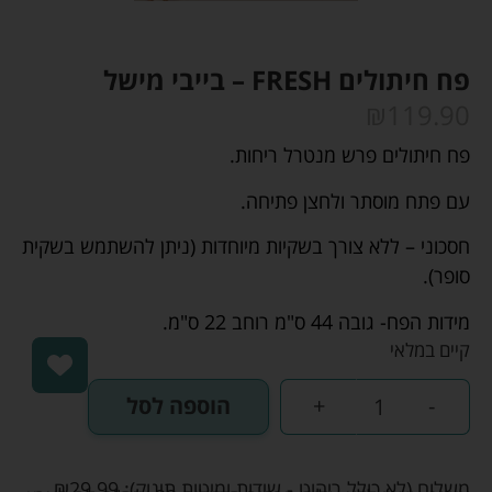
פח חיתולים FRESH – בייבי מישל
₪
119.90
פח חיתולים פרש מנטרל ריחות.
עם פתח מוסתר ולחצן פתיחה.
חסכוני – ללא צורך בשקיות מיוחדות (ניתן להשתמש בשקית
סופר).
מידות הפח- גובה 44 ס"מ רוחב 22 ס"מ.
קיים במלאי
-
+
הוספה לסל
משלוח (לא כולל ריהוט - שידות ומיטות תינוק):
29.99
₪