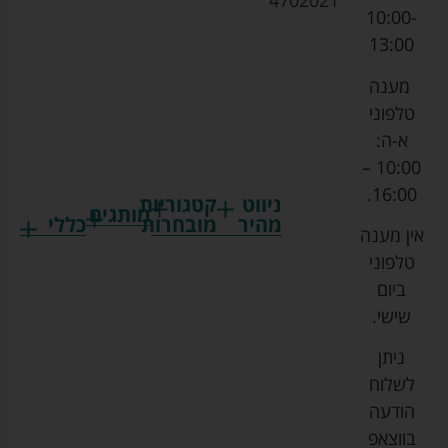
4702021
10:00-
13:00
מענה
טלפוני
א-ה:
10:00 –
16:00.
ניווט
קטגוריות
מותגים
מהיר
מובחרות
כללי
אין מענה
גרקו
ביגוד
אמבטיות
תקנון
טלפוני
צ'יקו
לתינוקות
לתינוק
החנות
ביום
ספורט
הנקה
בוסטרים
הצהרת
שישי.
ליין
והאכלה
נגישות
כורסאות
ניתן
סייבקס
רחצה
הנקה
מדיניות
לשלוח
וטיפוח
מיננה
פרטיות
כסאות
הודעה
טקסטיל
אוכל
בייבי
מפת
בווצאפ