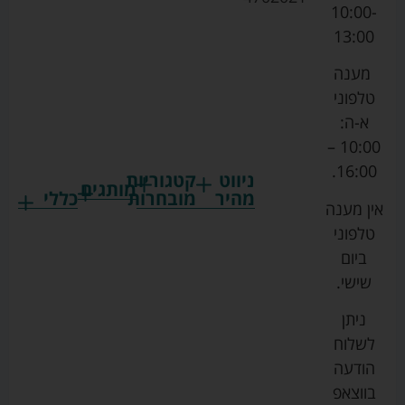
10:00-
13:00
מענה
טלפוני
א-ה:
10:00 –
16:00.
ניווט
קטגוריות
מותגים
מהיר
מובחרות
כללי
אין מענה
גרקו
ביגוד
אמבטיות
תקנון
טלפוני
צ'יקו
לתינוקות
לתינוק
החנות
ביום
ספורט
הנקה
בוסטרים
הצהרת
שישי.
ליין
והאכלה
נגישות
כורסאות
ניתן
סייבקס
רחצה
הנקה
מדיניות
לשלוח
וטיפוח
מיננה
פרטיות
כסאות
הודעה
טקסטיל
אוכל
בייבי
מפת
בווצאפ
לתינוק
מישל
אתר