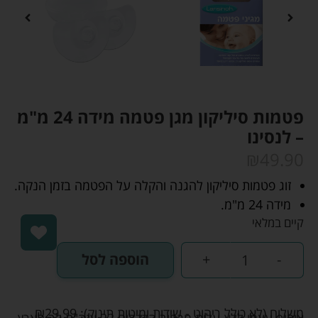
פטמות סיליקון מגן פטמה מידה 24 מ"מ
– לנסינו
₪
49.90
זוג פטמות סיליקון להגנה והקלה על הפטמה בזמן הנקה.
מידה 24 מ"מ.
קיים במלאי
-
+
הוספה לסל
משלוח (לא כולל ריהוט - שידות ומיטות תינוק):
29.99
₪
איסוף עצמי ללא עלות מרחוב הדקלים 22 אזה"ת לב הארץ