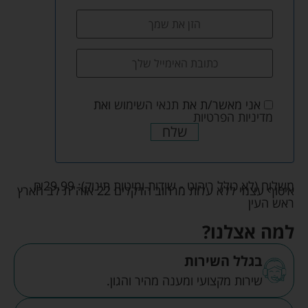
אני מאשר/ת את
תנאי השימוש
ואת
מדיניות הפרטיות
שלח
משלוח (לא כולל ריהוט - שידות ומיטות תינוק):
29.99
₪
איסוף עצמי ללא עלות מרחוב הדקלים 22 אזה"ת לב הארץ
ראש העין
למה אצלנו?
בגלל השירות
שירות מקצועי ומענה מהיר והגון.