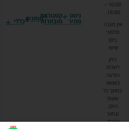
10:00 –
16:00.
ניווט
קטגוריות
מותגים
מהיר
מובחרות
כללי
אין מענה
גרקו
ביגוד
אמבטיות
תקנון
טלפוני
צ'יקו
לתינוקות
לתינוק
החנות
ביום
ספורט
הנקה
בוסטרים
הצהרת
שישי.
ליין
והאכלה
נגישות
כורסאות
ניתן
סייבקס
רחצה
הנקה
מדיניות
לשלוח
וטיפוח
מיננה
פרטיות
כסאות
הודעה
טקסטיל
אוכל
בייבי
מפת
בווצאפ
לתינוק
מישל
אתר
עגלות
במשך כל
טיולונים
לורנס
אודות
ריהוט
שעות
לתינוק
מיטות
מוסטלה
הבלוג
היום,
תינוק
שלנו
ונחזור
משחקים
אוונט
אליכם.
וצעצועים