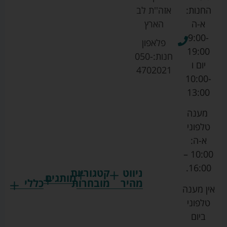
החנות:
אזה''ת לב
א-ה
הארץ
9:00-
פלאפון
19:00
חנות:
050-
יום ו
4702021
10:00-
13:00
מענה
טלפוני
א-ה:
10:00 –
16:00.
ניווט
קטגוריות
מותגים
מהיר
מובחרות
כללי
אין מענה
גרקו
ביגוד
אמבטיות
תקנון
טלפוני
צ'יקו
לתינוקות
לתינוק
החנות
ביום
ספורט
הנקה
בוסטרים
הצהרת