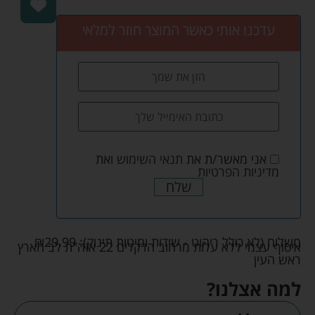
עדכנו אותי כאשר המוצר חוזר למלאי
אני מאשר/ת את
תנאי השימוש
ואת
מדיניות הפרטיות
שלח
משלוח (לא כולל ריהוט - שידות ומיטות תינוק):
29.99
₪
איסוף עצמי ללא עלות מרחוב הדקלים 22 אזה"ת לב הארץ
ראש העין
למה אצלנו?