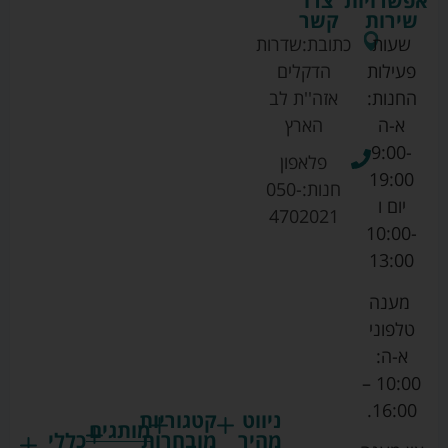
אפשרויות
צרו
שירות
קשר
שעות
כתובת:
שדרות
פעילות
הדקלים
החנות:
אזה''ת לב
א-ה
הארץ
9:00-
פלאפון
19:00
חנות:
050-
יום ו
4702021
10:00-
13:00
מענה
טלפוני
א-ה:
10:00 –
16:00.
ניווט
קטגוריות
מותגים
מהיר
מובחרות
כללי