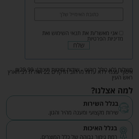
אני מאשר/ת את
תנאי השימוש
ואת
מדיניות הפרטיות
שלח
משלוח (לא כולל ריהוט - שידות ומיטות תינוק):
29.99
₪
איסוף עצמי ללא עלות מרחוב הדקלים 22 אזה"ת לב הארץ
ראש העין
למה אצלנו?
בגלל השירות
שירות מקצועי ומענה מהיר והגון.
בגלל האיכות
רמת גימור גבוהה של כלל המוצרים.