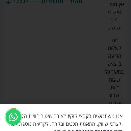
מהיר
מובחרות
כללי
אין מענה
גרקו
ביגוד
אמבטיות
תקנון
טלפוני
צ'יקו
לתינוקות
לתינוק
החנות
ביום
ספורט
הנקה
בוסטרים
הצהרת
שישי.
ליין
והאכלה
נגישות
כורסאות
ניתן
סייבקס
רחצה
הנקה
מדיניות
לשלוח
וטיפוח
מיננה
פרטיות
כסאות
הודעה
טקסטיל
אוכל
בייבי
מפת
בווצאפ
לתינוק
מישל
אתר
עגלות
במשך כל
טיולונים
לורנס
אודות
ריהוט
שעות
לתינוק
מיטות
מוסטלה
הבלוג
היום,
תינוק
שלנו
ונחזור
משחקים
אוונט
אליכם.
וצעצועים
בטיחות
אנו משתמשים בקבצי קוקיז לצורך שיפור חוויית הגלישה,
ולצרכי שיווק, התאמת תכנים ובקרה. לקריאה נוספת אנא