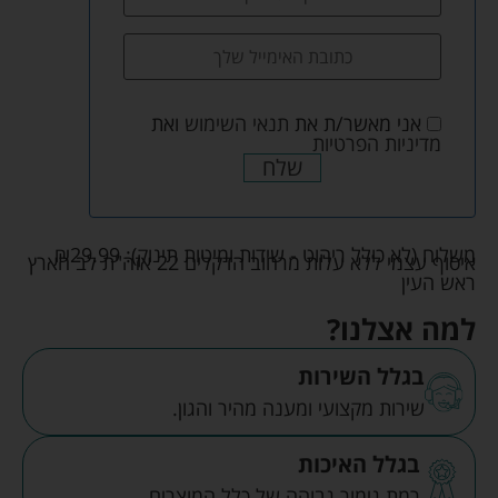
אני מאשר/ת את
תנאי השימוש
ואת
מדיניות הפרטיות
שלח
משלוח (לא כולל ריהוט - שידות ומיטות תינוק):
29.99
₪
איסוף עצמי ללא עלות מרחוב הדקלים 22 אזה"ת לב הארץ
ראש העין
למה אצלנו?
בגלל השירות
שירות מקצועי ומענה מהיר והגון.
בגלל האיכות
רמת גימור גבוהה של כלל המוצרים.