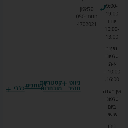
9:00-
פלאפון
19:00
חנות:
050-
יום ו
4702021
10:00-
13:00
מענה
טלפוני
א-ה:
10:00 –
16:00.
ניווט
קטגוריות
מותגים
מהיר
מובחרות
כללי
אין מענה
גרקו
ביגוד
אמבטיות
תקנון
טלפוני
צ'יקו
לתינוקות
לתינוק
החנות
ביום
ספורט
הנקה
בוסטרים
הצהרת
שישי.
ליין
והאכלה
נגישות
כורסאות
ניתן
סייבקס