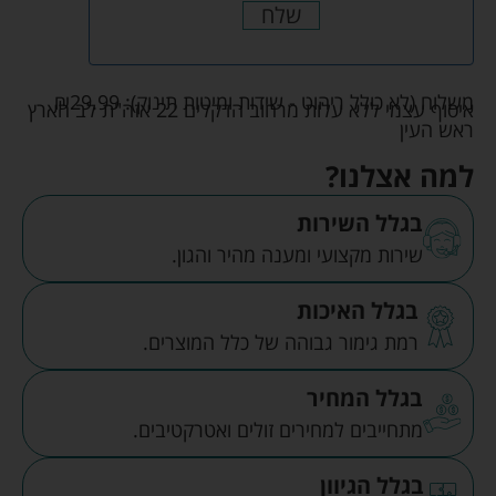
שלח
משלוח (לא כולל ריהוט - שידות ומיטות תינוק):
29.99
₪
איסוף עצמי ללא עלות מרחוב הדקלים 22 אזה"ת לב הארץ
ראש העין
למה אצלנו?
בגלל השירות
שירות מקצועי ומענה מהיר והגון.
בגלל האיכות
רמת גימור גבוהה של כלל המוצרים.
בגלל המחיר
מתחייבים למחירים זולים ואטרקטיבים.
בגלל הגיוון