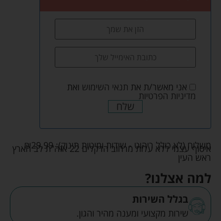
אני מאשר/ת את
תנאי השימוש
ואת
מדיניות הפרטיות
שלח
משלוח (לא כולל ריהוט - שידות ומיטות תינוק):
29.99
₪
איסוף עצמי ללא עלות מרחוב הדקלים 22 אזה"ת לב הארץ
ראש העין
למה אצלנו?
בגלל השירות
שירות מקצועי ומענה מהיר והגון.