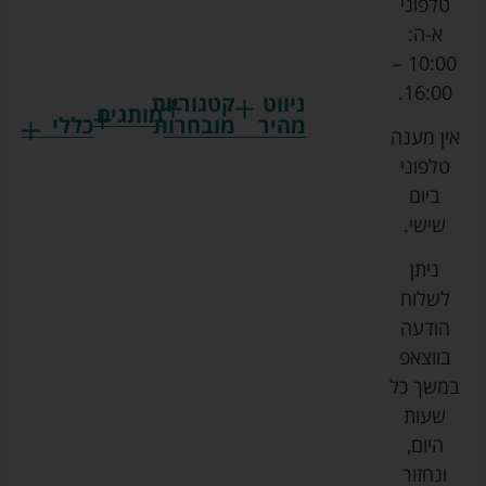
טלפוני
א-ה:
10:00 –
16:00.
ניווט
קטגוריות
מותגים
מהיר
מובחרות
כללי
אין מענה
גרקו
ביגוד
אמבטיות
תקנון
טלפוני
צ'יקו
לתינוקות
לתינוק
החנות
ביום
ספורט
הנקה
בוסטרים
הצהרת
שישי.
ליין
והאכלה
נגישות
כורסאות
ניתן
סייבקס
רחצה
הנקה
מדיניות
לשלוח
וטיפוח
מיננה
פרטיות
כסאות
הודעה
טקסטיל
אוכל
בייבי
מפת
בווצאפ
לתינוק
מישל
אתר
עגלות
במשך כל
טיולונים
לורנס
אודות
ריהוט
שעות
לתינוק
מיטות
מוסטלה
הבלוג
היום,
תינוק
שלנו
ונחזור
משחקים
אוונט