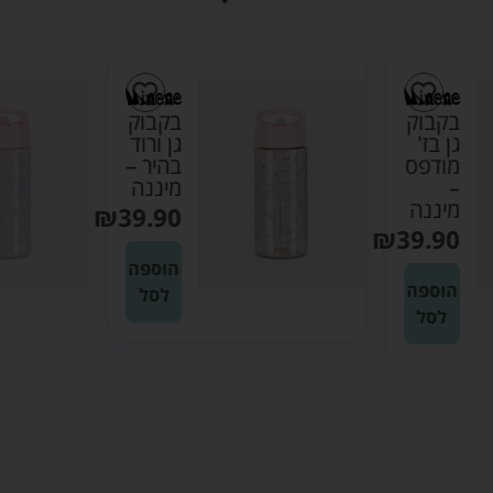
בקבוק
בקבוק
גן בז'
גן ורוד
מודפס
בהיר –
–
מיננה
מיננה
₪
39.90
₪
39.90
הוספה
הוספה
לסל
לסל