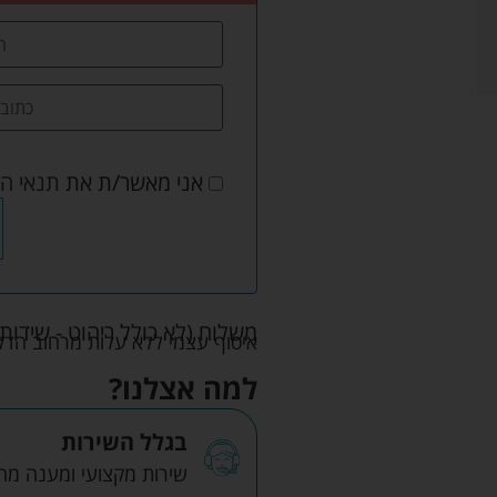
אני מאשר/ת את
תנאי ה
משלוח (לא כולל ריהוט - שידות 
איסוף עצמי ללא עלות מרחוב הדקלים 22 אזה"ת לב הארץ ר
למה אצלנו?
בגלל השירות
שירות מקצועי ומענה מהיר