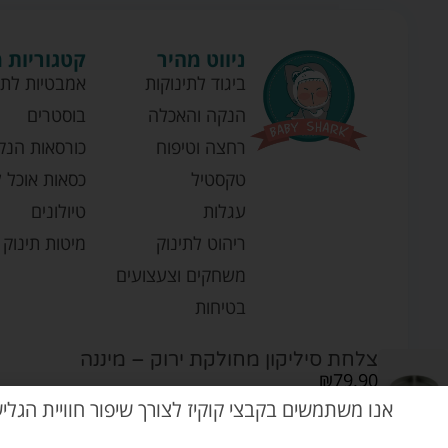
ניווט מהיר
קטגוריות 
ביגוד לתינוקות
אמבטיות לתי
הנקה והאכלה
בוסטרים
רחצה וטיפוח
כורסאות הנק
טקסטיל
כסאות אוכל ל
עגלות
טיולונים
ריהוט לתינוק
מיטות תינוק
משחקים וצעצועים
בטיחות
צלחת סיליקון מחולקת ירוק – מיננה
₪
79.90
אנו משתמשים בקבצי קוקיז לצורך שיפור חוויית הגלי