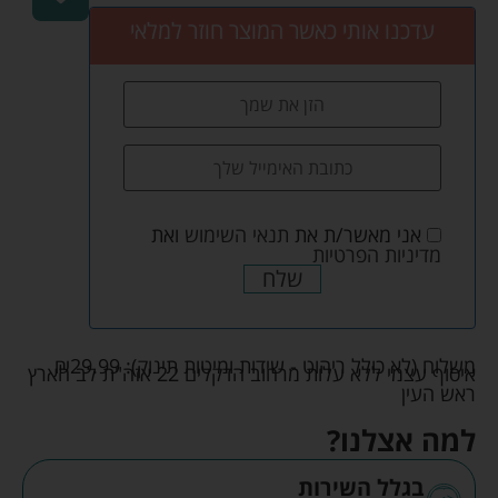
עדכנו אותי כאשר המוצר חוזר למלאי
אני מאשר/ת את
תנאי השימוש
ואת
מדיניות הפרטיות
שלח
משלוח (לא כולל ריהוט - שידות ומיטות תינוק):
29.99
₪
איסוף עצמי ללא עלות מרחוב הדקלים 22 אזה"ת לב הארץ
ראש העין
למה אצלנו?
בגלל השירות