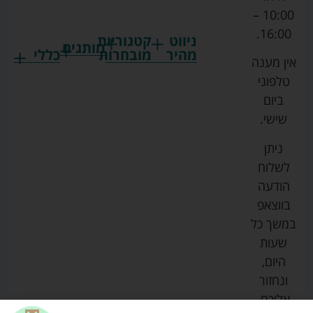
10:00 –
16:00.
ניווט
קטגוריות
מותגים
מהיר
מובחרות
כללי
אין מענה
גרקו
ביגוד
אמבטיות
תקנון
טלפוני
צ'יקו
לתינוקות
לתינוק
החנות
ביום
ספורט
הנקה
בוסטרים
הצהרת
שישי.
ליין
והאכלה
נגישות
כורסאות
ניתן
סייבקס
רחצה
הנקה
מדיניות
לשלוח
וטיפוח
מיננה
פרטיות
כסאות
הודעה
טקסטיל
אוכל
בייבי
מפת
בווצאפ
לתינוק
מישל
אתר
עגלות
במשך כל
טיולונים
לורנס
אודות
ריהוט
שעות
לתינוק
מיטות
מוסטלה
הבלוג
היום,
תינוק
שלנו
ונחזור
משחקים
אוונט
אליכם.
וצעצועים