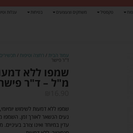
פוח
טקסטיל
משחקים וצעצועים
בטיחות
עגלות וטיול
עמוד הבית
/
רחצה וטיפוח
/
תכשירים 
ד"ר פישר
מ"ל – ד"ר פישר
₪
16.90
שמפו ללא דמעות לשימוש יומיומי, 
נעים הנשאר לאורך זמן. השמפו מנ
עדין במיוחד ואינו צורב בעיניים.
סנסיטיב, ללא דמעות.