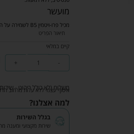
מועשר
מכיל פרו-ויטמין B5 לשמירה על השיער. מועשר בתמצית פרחי קמומילה להרגעה.
תיאור הפריט
קיים במלאי
+
-
משלוח (לא כולל ריהוט - שידות 
איסוף עצמי ללא עלות מרחוב הדקלים 22 אזה"ת לב הארץ ר
למה אצלנו?
בגלל השירות
שירות מקצועי ומענה מהיר