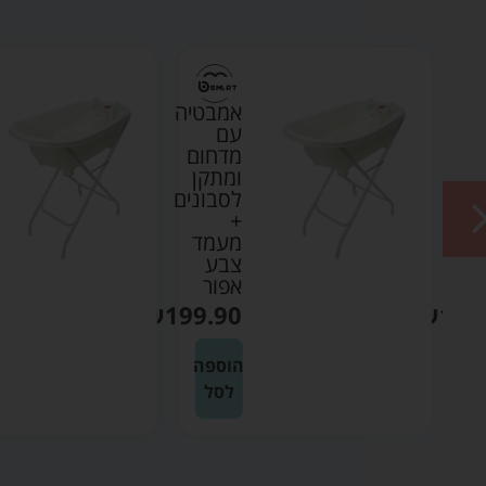
טיה
אמבטיה
עם
ום
מדחום
ן
ומתקן
נים
לסבונים
+
ד
מעמד
צבע
אפור
₪
199.90
₪
199
ה
הוספה
לסל