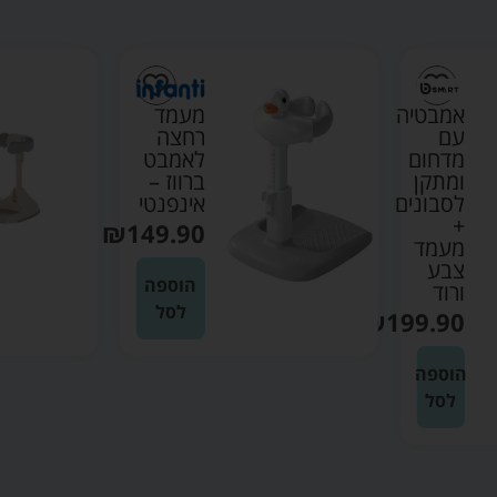
אמבטיה
מעמד
עם
רחצה
מדחום
לאמבט
ומתקן
ברווז –
לסבונים
אינפנטי
+
₪
149.90
מעמד
צבע
הוספה
ורוד
לסל
₪
199.90
הוספה
לסל