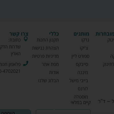
מובחרות
מותגים
כללי
צרו קשר
נוק
גרקו
תקנון החנות
כתובת:
שדרות הדקל
צ'יקו
הצהרת נגישות
הארץ
ה
ספורט ליין
מדיניות פרטיות
תינוק
סייבקס
מפת אתר
פלאפון חנות
0-4702021
מיננה
אודות
בייבי מישל
הבלוג שלנו
לורנס
מוסטלה
קמיל בלו סנסיטיב 500 מ"ל – ד"ר
קיים במלאי
אוונט
הוספה 