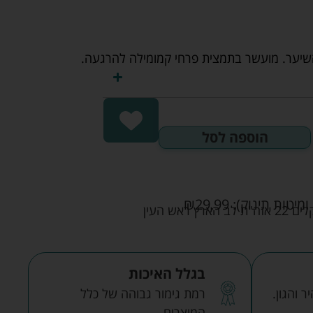
הוספה לסל
ומיטות תינוק):
29.99
₪
אש העין
בגלל האיכות
 והגון.
רמת גימור גבוהה של כלל
המוצרים.