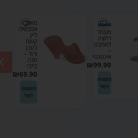
מושב
אמבטיה
מעמד
ליין
רחצה
קשת
לאמבט
בענן
–
ורוד –
אינפנטי
טגה
₪
99.90
בייבי
₪
69.90
הוספה
לסל
הוספה
לסל