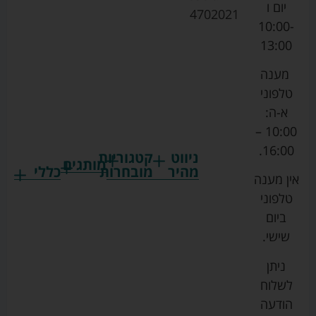
יום ו
4702021
10:00-
13:00
מענה
טלפוני
א-ה:
10:00 –
16:00.
ניווט
קטגוריות
מותגים
מהיר
מובחרות
כללי
אין מענה
גרקו
ביגוד
אמבטיות
תקנון
טלפוני
צ'יקו
לתינוקות
לתינוק
החנות
ביום
ספורט
הנקה
בוסטרים
הצהרת
שישי.
ליין
והאכלה
נגישות
כורסאות
ניתן
סייבקס
רחצה
הנקה
מדיניות
לשלוח
וטיפוח
מיננה
פרטיות
כסאות
הודעה
טקסטיל
אוכל
בייבי
מפת