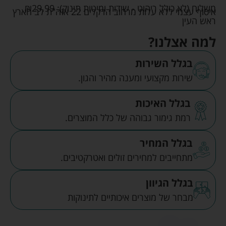
משלוח (לא כולל ריהוט - שידות ומיטות תינוק):
29.99
₪
איסוף עצמי ללא עלות מרחוב הדקלים 22 אזה"ת לב הארץ
ראש העין
למה אצלנו?
בגלל השירות
שירות מקצועי ומענה מהיר והגון.
בגלל האיכות
רמת גימור גבוהה של כלל המוצרים.
בגלל המחיר
מתחייבים למחירים זולים ואטרקטיבים.
בגלל הגיוון
מבחר של מוצרים איכותיים לתינוקות