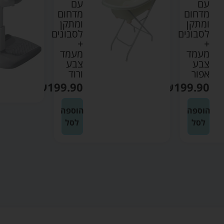
עם
רחצה
מדחום
לאמבט
ומתקן
ברווז –
לסבונים
אינפנטי
+
₪
149.90
מעמד
צבע
הוספה
ורוד
לסל
₪
199.90
הוספה
לסל