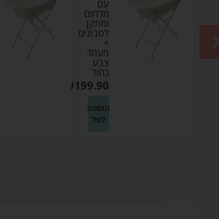
עם
עם
מדחום
מדחום
ומתקן
ומתקן
לסבונים
לסבונים
+
+
מעמד
מעמד
צבע
צבע
כחול
אפור
₪
199.90
₪
199.90
הוספה
הוספה
לסל
לסל