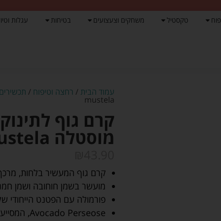
פוח
טקסטיל
משחקים וצעצועים
בטיחות
עגלות וטיול
עמוד הבית
/
רחצה וטיפוח
/
תכשירים 
mustela
מוסטלה mustela
₪
43.90
קרם גוף המעשיר בלחות, מרכך ו
מועשר בשמן חוחובה ושמן חמניו
פורמולה עם הפטנט הייחודי של
Avocado Perseose, המסייע בשמירה על עור התינוק.