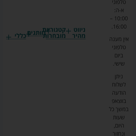
טלפוני
א-ה:
10:00 –
16:00.
ניווט
קטגוריות
מותגים
מהיר
מובחרות
כללי
אין מענה
גרקו
ביגוד
אמבטיות
תקנון
טלפוני
צ'יקו
לתינוקות
לתינוק
החנות
ביום
ספורט
הנקה
בוסטרים
הצהרת
שישי.
ליין
והאכלה
נגישות
כורסאות
ניתן
סייבקס
רחצה
הנקה
מדיניות
לשלוח
וטיפוח
מיננה
פרטיות
כסאות
הודעה
טקסטיל
אוכל
בייבי
מפת
בווצאפ
לתינוק
מישל
אתר
עגלות
במשך כל
טיולונים
לורנס
אודות
ריהוט
שעות
לתינוק
מיטות
מוסטלה
הבלוג
היום,
תינוק
שלנו
ונחזור
משחקים
אוונט